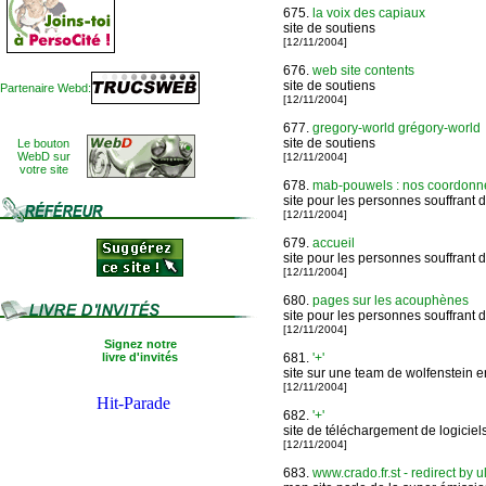
675.
la voix des capiaux
site de soutiens
[12/11/2004]
676.
web site contents
site de soutiens
Partenaire Webd:
[12/11/2004]
677.
gregory-world grégory-world
site de soutiens
Le bouton
WebD sur
[12/11/2004]
votre site
678.
mab-pouwels : nos coordonn
site pour les personnes souffrant d
[12/11/2004]
679.
accueil
site pour les personnes souffrant d
[12/11/2004]
680.
pages sur les acouphènes
site pour les personnes souffrant d
[12/11/2004]
Signez notre
livre d'invités
681.
'+'
site sur une team de wolfenstein en
[12/11/2004]
682.
'+'
site de téléchargement de logiciels
[12/11/2004]
683.
www.crado.fr.st - redirect by u