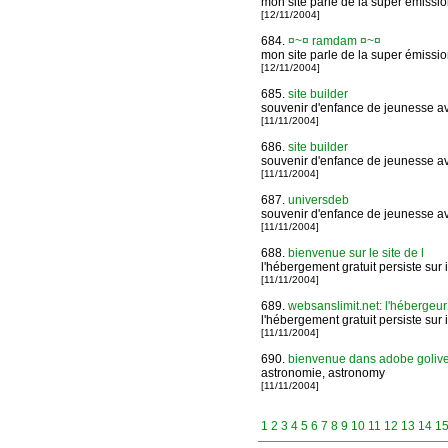
mon site parle de la super émissi
[12/11/2004]
684.
¤~¤ ramdam ¤~¤
mon site parle de la super émissi
[12/11/2004]
685.
site builder
souvenir d'enfance de jeunesse av
[11/11/2004]
686.
site builder
souvenir d'enfance de jeunesse av
[11/11/2004]
687.
universdeb
souvenir d'enfance de jeunesse av
[11/11/2004]
688.
bienvenue sur le site de l
l'hébergement gratuit persiste sur i
[11/11/2004]
689.
websanslimit.net: l'hébergeur 
l'hébergement gratuit persiste sur i
[11/11/2004]
690.
bienvenue dans adobe goliv
astronomie, astronomy
[11/11/2004]
1
2
3
4
5
6
7
8
9
10
11
12
13
14
1