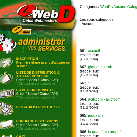
Catégories
:
WebD
:
Aucune Catég
Les sous-catégories
Aucune
661.
accueil
test de jeux
INSCRIPTION
[13/11/2004]
Première étape avant d'ajouter un
service
662.
glamour sarah
test de jeux
LISTE DE DISTRIBUTION &
[13/11/2004]
AUTO-RÉPONDEUR
Créer
/
Specs
/
Démo
/
FAQ
663.
'+'
**Disponible sans publicité
test de jeux
COMPTEUR DE VISITES
[13/11/2004]
Créer
/
Specs
/
Démo
/
FAQ
**Disponible sans publicité
664.
acitr.com - acitr.com
test de jeux
RENTABILISER VOTRE SITE
[12/11/2004]
665.
index of /
test de jeux
FORUM DE DISCUSSIONS
[12/11/2004]
Créer
/
Specs
/
Démo
/
FAQ
**Disponible sans publicité
666.
la quatrième prophétie
test de jeux
CHAT