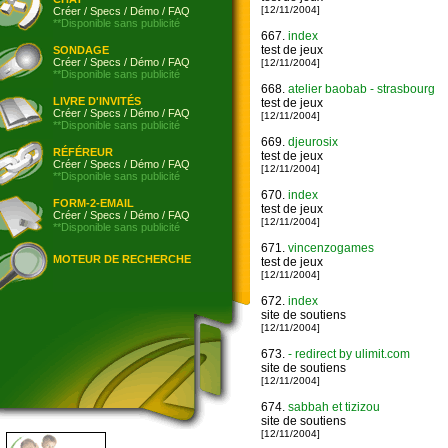
[12/11/2004]
Créer
/
Specs
/
Démo
/
FAQ
**Disponible sans publicité
667.
index
test de jeux
SONDAGE
Créer
/
Specs
/
Démo
/
FAQ
[12/11/2004]
**Disponible sans publicité
668.
atelier baobab - strasbourg
LIVRE D'INVITÉS
test de jeux
Créer
/
Specs
/
Démo
/
FAQ
[12/11/2004]
**Disponible sans publicité
669.
djeurosix
RÉFÉREUR
test de jeux
Créer
/
Specs
/
Démo
/
FAQ
[12/11/2004]
**Disponible sans publicité
670.
index
FORM-2-EMAIL
test de jeux
Créer
/
Specs
/
Démo
/
FAQ
[12/11/2004]
**Disponible sans publicité
671.
vincenzogames
MOTEUR DE RECHERCHE
test de jeux
[12/11/2004]
672.
index
site de soutiens
[12/11/2004]
673.
- redirect by ulimit.com
site de soutiens
[12/11/2004]
674.
sabbah et tizizou
site de soutiens
[12/11/2004]