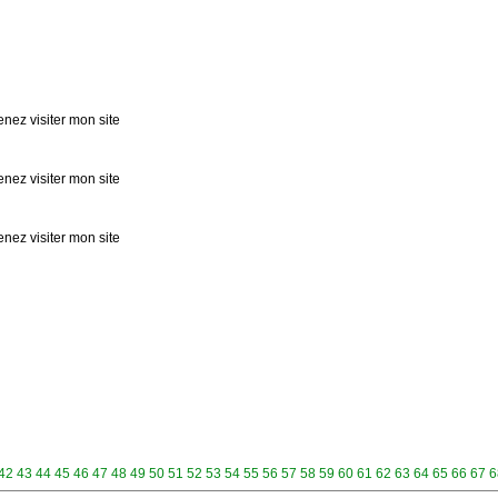
nez visiter mon site
nez visiter mon site
nez visiter mon site
42
43
44
45
46
47
48
49
50
51
52
53
54
55
56
57
58
59
60
61
62
63
64
65
66
67
6