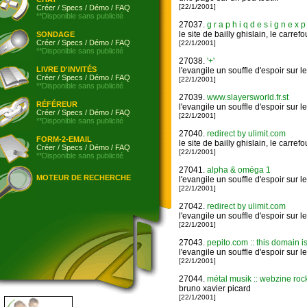
[22/1/2001]
Créer
/
Specs
/
Démo
/
FAQ
**Disponible sans publicité
27037.
g r a p h i q d e s i g n e x p 
le site de bailly ghislain, le car
SONDAGE
Créer
/
Specs
/
Démo
/
FAQ
[22/1/2001]
**Disponible sans publicité
27038.
'+'
LIVRE D'INVITÉS
l'evangile un souffle d'espoir sur l
Créer
/
Specs
/
Démo
/
FAQ
[22/1/2001]
**Disponible sans publicité
27039.
www.slayersworld.fr.st
RÉFÉREUR
l'evangile un souffle d'espoir sur l
Créer
/
Specs
/
Démo
/
FAQ
[22/1/2001]
**Disponible sans publicité
27040.
redirect by ulimit.com
FORM-2-EMAIL
le site de bailly ghislain, le car
Créer
/
Specs
/
Démo
/
FAQ
[22/1/2001]
**Disponible sans publicité
27041.
alpha & oméga 1
MOTEUR DE RECHERCHE
l'evangile un souffle d'espoir sur l
[22/1/2001]
27042.
redirect by ulimit.com
l'evangile un souffle d'espoir sur l
[22/1/2001]
27043.
pepito.com :: this domain is
l'evangile un souffle d'espoir sur l
[22/1/2001]
27044.
métal musik :: webzine roc
bruno xavier picard
[22/1/2001]