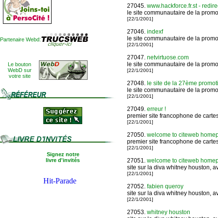
27045.
www.hackforce.fr.st - redire
le site communautaire de la promot
[22/1/2001]
27046.
indexf
le site communautaire de la promot
Partenaire Webd:
[22/1/2001]
27047.
netvirtuose.com
le site communautaire de la promot
Le bouton
WebD sur
[22/1/2001]
votre site
27048.
le site de la 27ème promot
le site communautaire de la promot
[22/1/2001]
27049.
erreur !
premier site francophone de cartes 
[22/1/2001]
27050.
welcome to citeweb homepage
premier site francophone de cartes 
[22/1/2001]
Signez notre
livre d'invités
27051.
welcome to citeweb homepage
site sur la diva whitney houston, 
[22/1/2001]
27052.
fabien queroy
site sur la diva whitney houston, 
[22/1/2001]
27053.
whitney houston