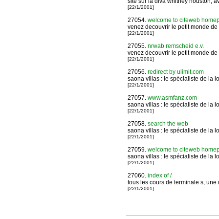
site sur la diva whitney houston, 
[22/1/2001]
27054.
welcome to citeweb homepage
venez decouvrir le petit monde de 
[22/1/2001]
27055.
nrwab remscheid e.v.
venez decouvrir le petit monde de 
[22/1/2001]
27056.
redirect by ulimit.com
saona villas : le spécialiste de la 
[22/1/2001]
27057.
www.asmfanz.com
saona villas : le spécialiste de la 
[22/1/2001]
27058.
search the web
saona villas : le spécialiste de la 
[22/1/2001]
27059.
welcome to citeweb homepage
saona villas : le spécialiste de la 
[22/1/2001]
27060.
index of /
tous les cours de terminale s, une
[22/1/2001]