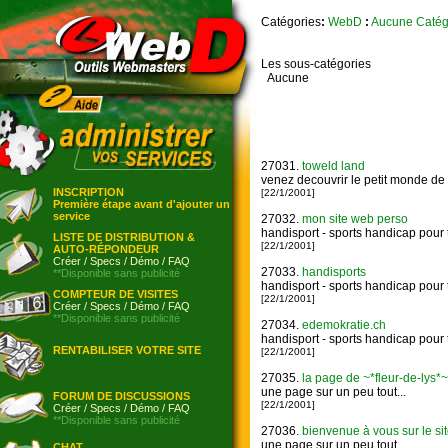
Catégories
:
WebD
:
Aucune Catég
Les sous-catégories
Aucune
27031.
toweld land
venez decouvrir le petit monde de 
INSCRIPTION
[22/1/2001]
Première étape avant d'ajouter un
service
27032.
mon site web perso
handisport - sports handicap pour 
LISTE DE DISTRIBUTION &
[22/1/2001]
AUTO-RÉPONDEUR
Créer
/
Specs
/
Démo
/
FAQ
27033.
handisports
**Disponible sans publicité
handisport - sports handicap pour 
COMPTEUR DE VISITES
[22/1/2001]
Créer
/
Specs
/
Démo
/
FAQ
**Disponible sans publicité
27034.
edemokratie.ch
handisport - sports handicap pour 
RENTABILISER VOTRE SITE
[22/1/2001]
27035.
la page de ~*fleur-de-lys*~
une page sur un peu tout...
FORUM DE DISCUSSIONS
[22/1/2001]
Créer
/
Specs
/
Démo
/
FAQ
**Disponible sans publicité
27036.
bienvenue à vous sur le si
une page sur un peu tout...
CHAT