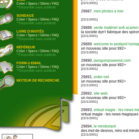
[22/1/2001]
Créer
/
Specs
/
Démo
/
FAQ
**Disponible sans publicité
29887.
mes photos a moi
SONDAGE
Créer
/
Specs
/
Démo
/
FAQ
[22/1/2001]
**Disponible sans publicité
29888.
vente matériel anti acarien 
LIVRE D'INVITÉS
la societe dyn'r fabrique des spirom
Créer
/
Specs
/
Démo
/
FAQ
[22/1/2001]
**Disponible sans publicité
29889.
welcome to pedipoil homepag
RÉFÉREUR
un nouveau site pour ti92+
Créer
/
Specs
/
Démo
/
FAQ
[22/1/2001]
**Disponible sans publicité
29890.
penguinpowered.com
FORM-2-EMAIL
un nouveau site pour ti92+
Créer
/
Specs
/
Démo
/
FAQ
[22/1/2001]
**Disponible sans publicité
29891.
enter-net
MOTEUR DE RECHERCHE
un nouveau site pour ti92+
[22/1/2001]
29892.
site web
un nouveau site pour ti92+
[22/1/2001]
29893.
virtual magie - les news ma
virtual magie - les news magiques :
[22/1/2001]
29894.
le mirobolant
des mot de desnos, miro est mirobol
[22/1/2001]