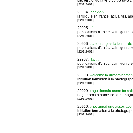
site officiel de la ville de péruwel
[22/1/2001]
29904.
index of /
la turquie en france (actualités, ag
[22/1/2001]
29905.
'+'
publications d'un écrivain, genre s
[22/1/2001]
29906.
école françois-la bernarde
publications d'un écrivain, genre s
[22/1/2001]
29907.
jay. . .
publications d'un écrivain, genre s
[22/1/2001]
29908.
welcome to divcom homepage:
initiation formation à la photograp
[22/1/2001]
29909.
bagu domain name for sale
bagu domain name for sale - ba
[22/1/2001]
29910.
photramod une association 
initiation formation à la photograp
[22/1/2001]