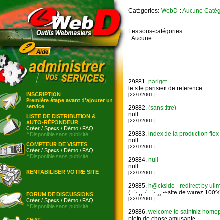
Catégories
:
WebD
:
Aucune Catég
Les sous-catégories
Aucune
29881.
parigot
le site parisien de reference
INSCRIPTION
[22/1/2001]
Première étape avant d'ajouter un
service
29882.
(sans titre)
null
LISTE DE DISTRIBUTION &
[22/1/2001]
AUTO-RÉPONDEUR
Créer
/
Specs
/
Démo
/
FAQ
29883.
index de la production flox
**Disponible sans publicité
null
COMPTEUR DE VISITES
[22/1/2001]
Créer
/
Specs
/
Démo
/
FAQ
**Disponible sans publicité
29884.
null
null
RENTABILISER VOTRE SITE
[22/1/2001]
29885.
h@ckside - redirect by uli
(¯`·.¸¸.·´¯`·.¸¸.->site de warez 100
FORUM DE DISCUSSIONS
[22/1/2001]
Créer
/
Specs
/
Démo
/
FAQ
**Disponible sans publicité
29886.
welcome to saintniz homepag
plein de chose amusante
CHAT