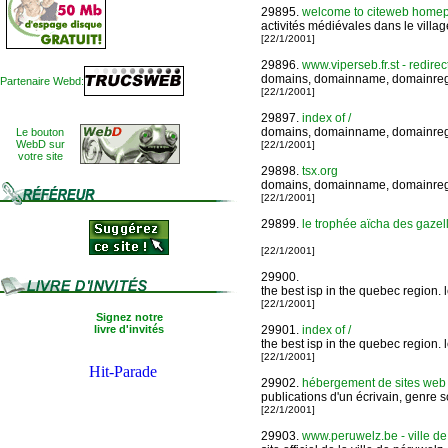
29895.
welcome to citeweb homepage
activités médiévales dans le villa
[22/1/2001]
29896.
www.viperseb.fr.st - redirec
domains, domainname, domainregis
Partenaire Webd:
[22/1/2001]
29897.
index of /
domains, domainname, domainregis
Le bouton
WebD sur
[22/1/2001]
votre site
29898.
tsx.org
domains, domainname, domainregis
[22/1/2001]
29899.
le trophée aïcha des gazelle
[22/1/2001]
29900.
the best isp in the quebec region. 
[22/1/2001]
Signez notre
livre d'invités
29901.
index of /
the best isp in the quebec region. 
[22/1/2001]
29902.
hébergement de sites web
publications d'un écrivain, genre s
[22/1/2001]
29903.
www.peruwelz.be - ville de 