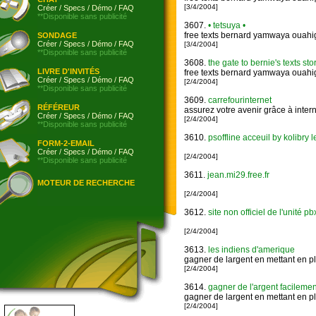
[3/4/2004]
Créer
/
Specs
/
Démo
/
FAQ
**Disponible sans publicité
3607.
• tetsuya •
free texts bernard yamwaya ouahig
SONDAGE
Créer
/
Specs
/
Démo
/
FAQ
[3/4/2004]
**Disponible sans publicité
3608.
the gate to bernie's texts sto
LIVRE D'INVITÉS
free texts bernard yamwaya ouahig
Créer
/
Specs
/
Démo
/
FAQ
[2/4/2004]
**Disponible sans publicité
3609.
carrefourinternet
RÉFÉREUR
assurez votre avenir grâce à inte
Créer
/
Specs
/
Démo
/
FAQ
[2/4/2004]
**Disponible sans publicité
3610.
psoffline acceuil by kolibry l
FORM-2-EMAIL
Créer
/
Specs
/
Démo
/
FAQ
[2/4/2004]
**Disponible sans publicité
3611.
jean.mi29.free.fr
MOTEUR DE RECHERCHE
[2/4/2004]
3612.
site non officiel de l'unité p
[2/4/2004]
3613.
les indiens d'amerique
gagner de largent en mettant en p
[2/4/2004]
3614.
gagner de l'argent facilemen
gagner de largent en mettant en p
[2/4/2004]