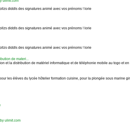
by ulimit.com
dollzs diddls des signatures animé avec vos prénoms ! lorie
dollzs diddls des signatures animé avec vos prénoms ! lorie
dollzs diddls des signatures animé avec vos prénoms ! lorie
ibution de materi...
on et la distribution de matériel informatique et de téléphonie mobile au togo et en af
i, pour les élèves du lycée hôtelier formation cuisine, pour la plongée sous marine gir
u
ct by ulimit.com