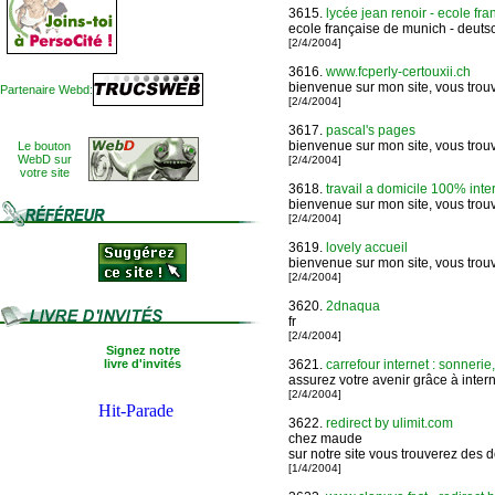
3615.
lycée jean renoir - ecole fran
ecole française de munich - deuts
[2/4/2004]
3616.
www.fcperly-certouxii.ch
bienvenue sur mon site, vous trouve
Partenaire Webd:
[2/4/2004]
3617.
pascal's pages
bienvenue sur mon site, vous trouve
Le bouton
WebD sur
[2/4/2004]
votre site
3618.
travail a domicile 100% inte
bienvenue sur mon site, vous trouve
[2/4/2004]
3619.
lovely accueil
bienvenue sur mon site, vous trouve
[2/4/2004]
3620.
2dnaqua
fr
[2/4/2004]
Signez notre
livre d'invités
3621.
carrefour internet : sonnerie,
assurez votre avenir grâce à inte
[2/4/2004]
3622.
redirect by ulimit.com
chez maude
sur notre site vous trouverez des 
[1/4/2004]