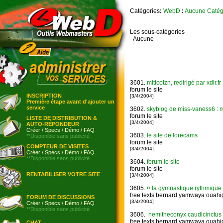
Catégories
:
WebD
:
Aucune Catég
Les sous-catégories
Aucune
3601.
miticotzn, redirigé par xdir.fr
forum le site
INSCRIPTION
[3/4/2004]
Première étape avant d'ajouter un
service
3602.
skyblog de miss-vaness6 : 
forum le site
LISTE DE DISTRIBUTION &
[3/4/2004]
AUTO-RÉPONDEUR
Créer
/
Specs
/
Démo
/
FAQ
3603.
le site de lorecams
**Disponible sans publicité
forum le site
COMPTEUR DE VISITES
[3/4/2004]
Créer
/
Specs
/
Démo
/
FAQ
**Disponible sans publicité
3604.
forum le site
forum le site
RENTABILISER VOTRE SITE
[3/4/2004]
3605.
¤ la gymnastique rythmiqu
free texts bernard yamwaya ouahig
FORUM DE DISCUSSIONS
[3/4/2004]
Créer
/
Specs
/
Démo
/
FAQ
**Disponible sans publicité
3606.
hemitheconyx caudicinctus
free texts bernard yamwaya ouahig
CHAT