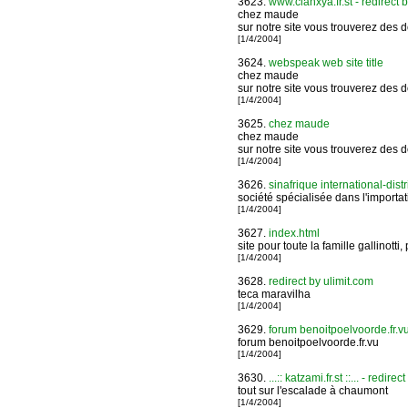
3623.
www.clanxya.fr.st - redirect 
chez maude
sur notre site vous trouverez des 
[1/4/2004]
3624.
webspeak web site title
chez maude
sur notre site vous trouverez des 
[1/4/2004]
3625.
chez maude
chez maude
sur notre site vous trouverez des 
[1/4/2004]
3626.
sinafrique international-distr
société spécialisée dans l'importati
[1/4/2004]
3627.
index.html
site pour toute la famille gallinott
[1/4/2004]
3628.
redirect by ulimit.com
teca maravilha
[1/4/2004]
3629.
forum benoitpoelvoorde.fr.v
forum benoitpoelvoorde.fr.vu
[1/4/2004]
3630.
...:: katzami.fr.st ::... - redire
tout sur l'escalade à chaumont
[1/4/2004]