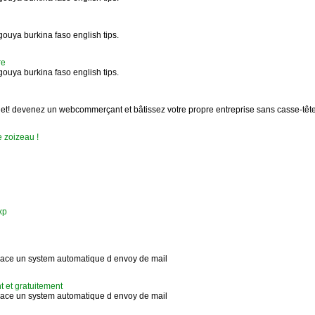
ouya burkina faso english tips.
re
ouya burkina faso english tips.
rnet! devenez un webcommerçant et bâtissez votre propre entreprise sans casse-tête
e zoizeau !
bxp
lace un system automatique d envoy de mail
t et gratuitement
lace un system automatique d envoy de mail