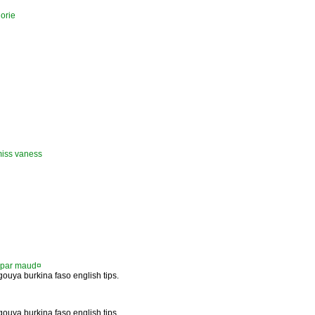
orie
miss vaness
e par maud¤
ouya burkina faso english tips.
ouya burkina faso english tips.