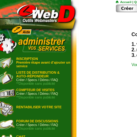
Accueil
|
Q
Co
1.
2.
3.
INSCRIPTION
Première étape avant d'ajouter un
Vo
service
LISTE DE DISTRIBUTION &
AUTO-RÉPONDEUR
Créer
/
Specs
/
Démo
/
FAQ
**Disponible sans publicité
COMPTEUR DE VISITES
Créer
/
Specs
/
Démo
/
FAQ
**Disponible sans publicité
RENTABILISER VOTRE SITE
FORUM DE DISCUSSIONS
Créer
/
Specs
/
Démo
/
FAQ
**Disponible sans publicité
CHAT