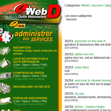
Catégories
:
WebD
:
Aucune Catég
Les sous-catégories
Aucune
26251.
jeannot's on the web !!!
gendron & lamoureux ltée est distri
INSCRIPTION
[22/1/2001]
Première étape avant d'ajouter un
service
26252.
alpha-vico inc.
alpha-vico inc. est un fabricant de 
LISTE DE DISTRIBUTION &
[22/1/2001]
AUTO-RÉPONDEUR
Créer
/
Specs
/
Démo
/
FAQ
26253.
(sans titre)
**Disponible sans publicité
null
COMPTEUR DE VISITES
[22/1/2001]
Créer
/
Specs
/
Démo
/
FAQ
**Disponible sans publicité
26254.
welcome to citeweb homepage
je parle un peu de moi sur la page 
RENTABILISER VOTRE SITE
[22/1/2001]
26255.
tsx.org
domains, domainname, domainregis
FORUM DE DISCUSSIONS
[22/1/2001]
Créer
/
Specs
/
Démo
/
FAQ
**Disponible sans publicité
26256.
tennis - martina hingis
site entièrement consacré à ma jou
CHAT