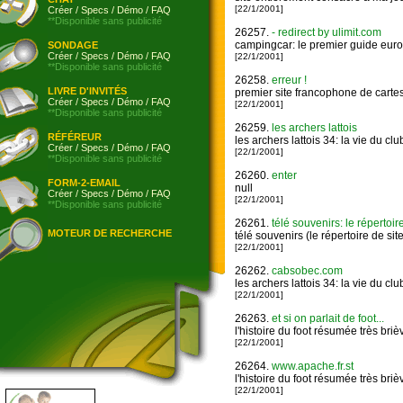
[22/1/2001]
Créer
/
Specs
/
Démo
/
FAQ
**Disponible sans publicité
26257.
- redirect by ulimit.com
campingcar: le premier guide euro
SONDAGE
Créer
/
Specs
/
Démo
/
FAQ
[22/1/2001]
**Disponible sans publicité
26258.
erreur !
LIVRE D'INVITÉS
premier site francophone de cartes 
Créer
/
Specs
/
Démo
/
FAQ
[22/1/2001]
**Disponible sans publicité
26259.
les archers lattois
RÉFÉREUR
les archers lattois 34: la vie du clu
Créer
/
Specs
/
Démo
/
FAQ
[22/1/2001]
**Disponible sans publicité
26260.
enter
FORM-2-EMAIL
null
Créer
/
Specs
/
Démo
/
FAQ
[22/1/2001]
**Disponible sans publicité
26261.
télé souvenirs: le répertoire
MOTEUR DE RECHERCHE
télé souvenirs (le répertoire de site
[22/1/2001]
26262.
cabsobec.com
les archers lattois 34: la vie du clu
[22/1/2001]
26263.
et si on parlait de foot...
l'histoire du foot résumée très briè
[22/1/2001]
26264.
www.apache.fr.st
l'histoire du foot résumée très briè
[22/1/2001]