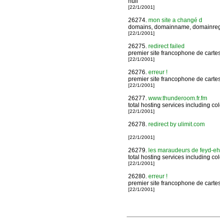
null
[22/1/2001]
26274.
mon site a changé d
domains, domainname, domainregis
[22/1/2001]
26275.
redirect failed
premier site francophone de cartes 
[22/1/2001]
26276.
erreur !
premier site francophone de cartes 
[22/1/2001]
26277.
www.thunderoom.fr.fm
total hosting services including co
[22/1/2001]
26278.
redirect by ulimit.com
[22/1/2001]
26279.
les maraudeurs de feyd-eh
total hosting services including co
[22/1/2001]
26280.
erreur !
premier site francophone de cartes 
[22/1/2001]