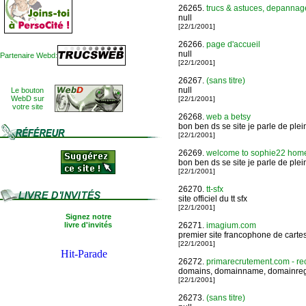
26265.
trucs & astuces, depannag
null
[22/1/2001]
26266.
page d'accueil
null
Partenaire Webd:
[22/1/2001]
26267.
(sans titre)
null
Le bouton
WebD sur
[22/1/2001]
votre site
26268.
web a betsy
bon ben ds se site je parle de plei
[22/1/2001]
26269.
welcome to sophie22 homepa
bon ben ds se site je parle de plei
[22/1/2001]
26270.
tt-sfx
site officiel du tt sfx
[22/1/2001]
Signez notre
livre d'invités
26271.
imagium.com
premier site francophone de cartes 
[22/1/2001]
26272.
primarecrutement.com - rec
domains, domainname, domainregis
[22/1/2001]
26273.
(sans titre)