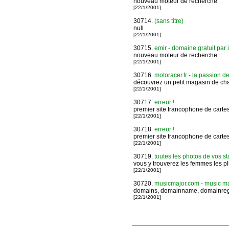
nouveau moteur de recherche
[22/1/2001]
30714.
(sans titre)
null
[22/1/2001]
30715.
emir - domaine gratuit par i
nouveau moteur de recherche
[22/1/2001]
30716.
motoracer.fr - la passion de
découvrez un petit magasin de char
[22/1/2001]
30717.
erreur !
premier site francophone de cartes 
[22/1/2001]
30718.
erreur !
premier site francophone de cartes 
[22/1/2001]
30719.
toutes les photos de vos st
vous y trouverez les femmes les pl
[22/1/2001]
30720.
musicmajor.com - music majo
domains, domainname, domainregis
[22/1/2001]