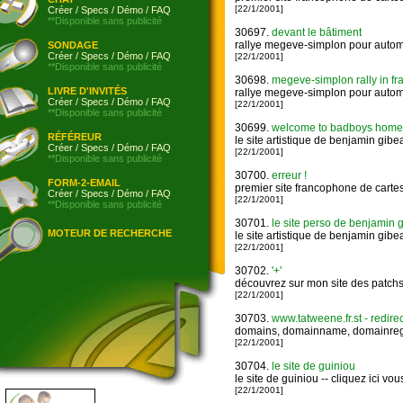
[22/1/2001]
Créer
/
Specs
/
Démo
/
FAQ
**Disponible sans publicité
30697.
devant le bâtiment
rallye megeve-simplon pour autom
SONDAGE
Créer
/
Specs
/
Démo
/
FAQ
[22/1/2001]
**Disponible sans publicité
30698.
megeve-simplon rally in fr
LIVRE D'INVITÉS
rallye megeve-simplon pour autom
Créer
/
Specs
/
Démo
/
FAQ
[22/1/2001]
**Disponible sans publicité
30699.
welcome to badboys homepag
RÉFÉREUR
le site artistique de benjamin gibe
Créer
/
Specs
/
Démo
/
FAQ
[22/1/2001]
**Disponible sans publicité
30700.
erreur !
FORM-2-EMAIL
premier site francophone de cartes 
Créer
/
Specs
/
Démo
/
FAQ
[22/1/2001]
**Disponible sans publicité
30701.
le site perso de benjamin 
MOTEUR DE RECHERCHE
le site artistique de benjamin gibe
[22/1/2001]
30702.
'+'
découvrez sur mon site des patchs 
[22/1/2001]
30703.
www.tatweene.fr.st - redire
domains, domainname, domainregis
[22/1/2001]
30704.
le site de guiniou
le site de guiniou -- cliquez ici vous
[22/1/2001]