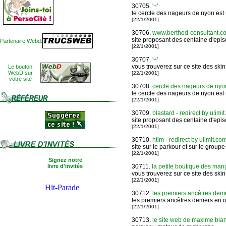
30705.
'+'
le cercle des nageurs de nyon est u
[22/1/2001]
30706.
www.berthod-consultant.c
site proposant des centaine d'epi
Partenaire Webd:
[22/1/2001]
30707.
'+'
vous trouverez sur ce site des ski
Le bouton
WebD sur
[22/1/2001]
votre site
30708.
cercle des nageurs de nyo
le cercle des nageurs de nyon est u
[22/1/2001]
30709.
blastard - redirect by ulimi
site proposant des centaine d'epi
[22/1/2001]
30710.
htlm - redirect by ulimit.co
site sur le parkour et sur le group
[22/1/2001]
Signez notre
livre d'invités
30711.
la petite boutique des ma
vous trouverez sur ce site des ski
[22/1/2001]
30712.
les premiers ancêtres dem
les premiers ancêtres demers en n
[22/1/2001]
30713.
le site web de maxime bla