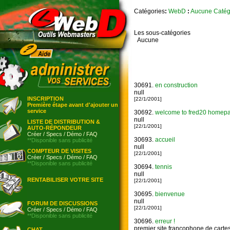
Catégories
:
WebD
:
Aucune Catég
Les sous-catégories
Aucune
30691.
en construction
null
INSCRIPTION
[22/1/2001]
Première étape avant d'ajouter un
service
30692.
welcome to fred20 homepage:
null
LISTE DE DISTRIBUTION &
[22/1/2001]
AUTO-RÉPONDEUR
Créer
/
Specs
/
Démo
/
FAQ
30693.
accueil
**Disponible sans publicité
null
COMPTEUR DE VISITES
[22/1/2001]
Créer
/
Specs
/
Démo
/
FAQ
**Disponible sans publicité
30694.
tennis
null
RENTABILISER VOTRE SITE
[22/1/2001]
30695.
bienvenue
null
FORUM DE DISCUSSIONS
[22/1/2001]
Créer
/
Specs
/
Démo
/
FAQ
**Disponible sans publicité
30696.
erreur !
premier site francophone de cartes 
CHAT