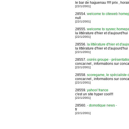
le bar de haguenau !!!!! prix , horaires
[22/1/2001]
28554.
welcome to citeweb homepage
null
[22/1/2001]
28555.
welcome to sysrec homepage:
la littérature d'hier et d'aujourd'hui
[22/1/2001]
28556.
la littérature d'hier et d'auj
la littérature d'hier et d'aujourd'hui
[22/1/2001]
28557.
osirés groupe - présentati
concar.net , informations sur conca
[22/1/2001]
28558.
scoregame, le spécialiste d
concar.net , informations sur conca
[22/1/2001]
28559.
yahoo! france
c'est un site hyper cool!!!
[22/1/2001]
28560.
- domotique news -
fr
[22/1/2001]