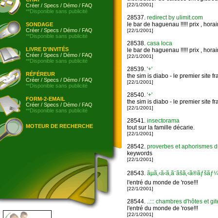
[22/1/2001]
Créer
/
Specs
/
Démo
/
FAQ
**Disponible sans publicité
28537.
redirect by ulimit.com
le bar de haguenau !!!!! prix , horaires
SONDAGE
Créer
/
Specs
/
Démo
/
FAQ
[22/1/2001]
**Disponible sans publicité
28538.
casa loca
LIVRE D'INVITÉS
le bar de haguenau !!!!! prix , horaires
Créer
/
Specs
/
Démo
/
FAQ
[22/1/2001]
**Disponible sans publicité
28539.
'+'
RÉFÉREUR
the sim is diabo - le premier site f
Créer
/
Specs
/
Démo
/
FAQ
[22/1/2001]
**Disponible sans publicité
28540.
'+'
FORM-2-EMAIL
the sim is diabo - le premier site f
Créer
/
Specs
/
Démo
/
FAQ
[22/1/2001]
**Disponible sans publicité
28541.
insectorama
MOTEUR DE RECHERCHE
tout sur la famille décarie.
[22/1/2001]
28542.
proverbes et aphorismes 
keywords
[22/1/2001]
28543.
ãµã‚‹ã‹ã‚ã¨ãšã‚‹ã®ãƒšãƒ
l'entré du monde de 'rose!!!
[22/1/2001]
28544.
..::: chambres d'hôtes et git
l'entré du monde de 'rose!!!
[22/1/2001]