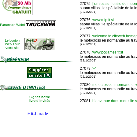
27075.
[ entrez sur le site de moong
saona villas : le spécialiste de la 
[22/1/2001]
27076.
www.mtp.fr.st
saona villas : le spécialiste de la 
Partenaire Webd:
[22/1/2001]
27077.
welcome to citeweb homepage
le motocross en normandie au trave
Le bouton
WebD sur
[22/1/2001]
votre site
27078.
www.pcgames.fr.st
le motocross en normandie au trave
[22/1/2001]
27079.
'+'
le motocross en normandie au trave
[22/1/2001]
27080.
motocross en normandie,
le motocross en normandie au trave
[22/1/2001]
Signez notre
livre d'invités
27081.
bienvenue dans mon site spé