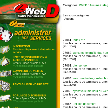
Catégories
:
WebD
:
Aucune Catég
Les sous-catégories
Aucune
27061.
index of /
tous les cours de terminale s, une
INSCRIPTION
[22/1/2001]
Première étape avant d'ajouter un
service
27062.
welcome to graffiti-das home
tous les cours de terminale s, une
LISTE DE DISTRIBUTION &
[22/1/2001]
AUTO-RÉPONDEUR
Créer
/
Specs
/
Démo
/
FAQ
27063.
bienvenue
**Disponible sans publicité
tous les cours de terminale s, une
COMPTEUR DE VISITES
[22/1/2001]
Créer
/
Specs
/
Démo
/
FAQ
**Disponible sans publicité
27064.
welcome to dragonslair home
tous les cours de terminale s, une
RENTABILISER VOTRE SITE
[22/1/2001]
27065.
cynkeva le meilleur du web
tous les cours de terminale s, une
FORUM DE DISCUSSIONS
[22/1/2001]
Créer
/
Specs
/
Démo
/
FAQ
**Disponible sans publicité
27066.
untitled document
tous les cours de terminale s, une
CHAT