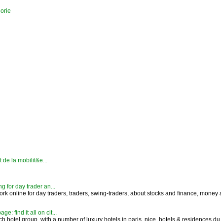
orie
t de la mobilit&e...
g for day trader an...
ork online for day traders, traders, swing-traders, about stocks and finance, money
: find it all on cit...
h hotel group, with a number of luxury hotels in paris, nice. hotels & residences du 