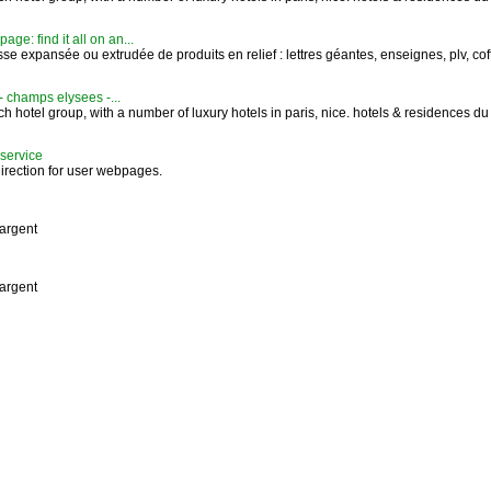
e: find it all on an...
e expansée ou extrudée de produits en relief : lettres géantes, enseignes, plv, coff
 - champs elysees -...
h hotel group, with a number of luxury hotels in paris, nice. hotels & residences du 
 service
edirection for user webpages.
'argent
'argent