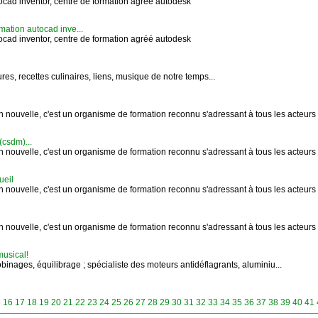
tocad inventor, centre de formation agréé autodesk
rmation autocad inve...
tocad inventor, centre de formation agréé autodesk
es, recettes culinaires, liens, musique de notre temps...
ouvelle, c'est un organisme de formation reconnu s'adressant à tous les acteurs de 
(csdm)...
ouvelle, c'est un organisme de formation reconnu s'adressant à tous les acteurs de 
ueil
ouvelle, c'est un organisme de formation reconnu s'adressant à tous les acteurs de 
ouvelle, c'est un organisme de formation reconnu s'adressant à tous les acteurs de 
musical!
inages, équilibrage ; spécialiste des moteurs antidéflagrants, aluminiu...
5
16
17
18
19
20
21
22
23
24
25
26
27
28
29
30
31
32
33
34
35
36
37
38
39
40
41