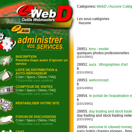
Catégories
:
WebD
:
Aucune Catég
Les sous-catégories
Aucune
28951.
tony - model
quelques photos professionelles
INSCRIPTION
[22/1/2001]
Première étape avant d'ajouter un
service
28952.
aura : lithographies d'art
fr
LISTE DE DISTRIBUTION &
[22/1/2001]
AUTO-RÉPONDEUR
Créer
/
Specs
/
Démo
/
FAQ
28953.
webconcept
**Disponible sans publicité
fr
COMPTEUR DE VISITES
[22/1/2001]
Créer
/
Specs
/
Démo
/
FAQ
**Disponible sans publicité
28954.
le portail de l'expatriation e
fr
RENTABILISER VOTRE SITE
[22/1/2001]
28955.
day trading and stock tradin
day trading and stock trading netw
FORUM DE DISCUSSIONS
[22/1/2001]
Créer
/
Specs
/
Démo
/
FAQ
**Disponible sans publicité
28956.
welcome to citeweb homepage
paris hotels champs elysees - frenc
CHAT