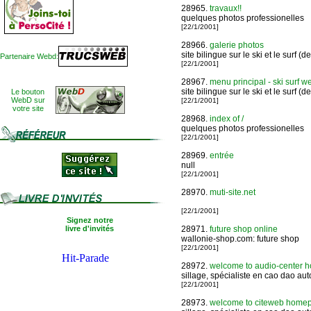
28965.
travaux!!
quelques photos professionelles
[22/1/2001]
28966.
galerie photos
site bilingue sur le ski et le surf
Partenaire Webd:
[22/1/2001]
28967.
menu principal - ski surf we
site bilingue sur le ski et le surf
Le bouton
WebD sur
[22/1/2001]
votre site
28968.
index of /
quelques photos professionelles
[22/1/2001]
28969.
entrée
null
[22/1/2001]
28970.
muti-site.net
[22/1/2001]
Signez notre
livre d'invités
28971.
future shop online
wallonie-shop.com: future shop
[22/1/2001]
28972.
welcome to audio-center hom
sillage, spécialiste en cao dao au
[22/1/2001]
28973.
welcome to citeweb homepage