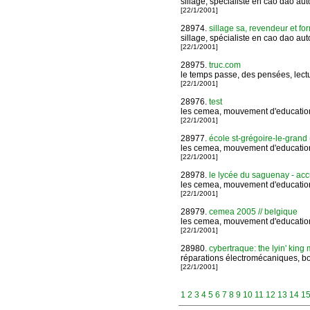
sillage, spécialiste en cao dao au
[22/1/2001]
28974.
sillage sa, revendeur et fo
sillage, spécialiste en cao dao au
[22/1/2001]
28975.
truc.com
le temps passe, des pensées, lectur
[22/1/2001]
28976.
test
les cemea, mouvement d'education n
[22/1/2001]
28977.
école st-grégoire-le-grand 
les cemea, mouvement d'education n
[22/1/2001]
28978.
le lycée du saguenay - acc
les cemea, mouvement d'education n
[22/1/2001]
28979.
cemea 2005 // belgique
les cemea, mouvement d'education n
[22/1/2001]
28980.
cybertraque: the lyin' king 
réparations électromécaniques, bob
[22/1/2001]
1
2
3
4
5
6
7
8
9
10
11
12
13
14
1