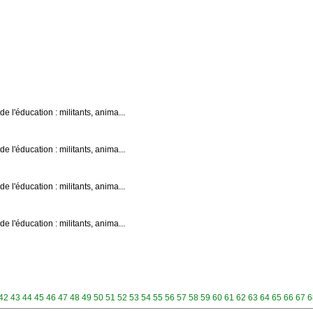
l'éducation : militants, anima...
l'éducation : militants, anima...
l'éducation : militants, anima...
l'éducation : militants, anima...
42
43
44
45
46
47
48
49
50
51
52
53
54
55
56
57
58
59
60
61
62
63
64
65
66
67
6