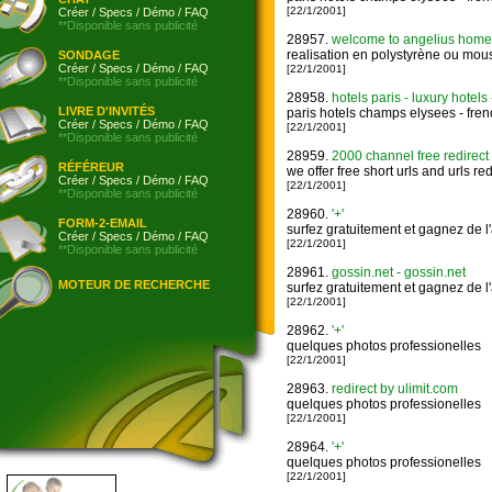
[22/1/2001]
Créer
/
Specs
/
Démo
/
FAQ
**Disponible sans publicité
28957.
welcome to angelius homepag
realisation en polystyrène ou mouss
SONDAGE
Créer
/
Specs
/
Démo
/
FAQ
[22/1/2001]
**Disponible sans publicité
28958.
hotels paris - luxury hotels
LIVRE D'INVITÉS
paris hotels champs elysees - frenc
Créer
/
Specs
/
Démo
/
FAQ
[22/1/2001]
**Disponible sans publicité
28959.
2000 channel free redirect
RÉFÉREUR
we offer free short urls and urls r
Créer
/
Specs
/
Démo
/
FAQ
[22/1/2001]
**Disponible sans publicité
28960.
'+'
FORM-2-EMAIL
surfez gratuitement et gagnez de l
Créer
/
Specs
/
Démo
/
FAQ
[22/1/2001]
**Disponible sans publicité
28961.
gossin.net - gossin.net
MOTEUR DE RECHERCHE
surfez gratuitement et gagnez de l
[22/1/2001]
28962.
'+'
quelques photos professionelles
[22/1/2001]
28963.
redirect by ulimit.com
quelques photos professionelles
[22/1/2001]
28964.
'+'
quelques photos professionelles
[22/1/2001]