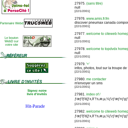
27975.
(sans titre)
null
[22/1/2001]
27976.
www.amis.fr.fm
discover pneumax canada compone
Partenaire Webd:
[22/1/2001]
27977.
welcome to citeweb homepage
null
Le bouton
WebD sur
[22/1/2001]
votre site
27978.
welcome to topdvdx homepage
null
[22/1/2001]
27979.
'+'
infos, photos, tout sur la troupe de 
[22/1/2001]
27980.
me contacter
m'envoyer un sms
[22/1/2001]
Signez notre
livre d'invités
27981.
index of /
ƒœƒfƒb[ƒx‚ð’†s‚æ‚µ‚½ƒzƒœƒnƒgƒ
[22/1/2001]
27982.
welcome to citeweb homepage
ƒœƒfƒb[ƒx‚ð’†s‚æ‚µ‚½ƒzƒœƒnƒgƒ
[22/1/2001]