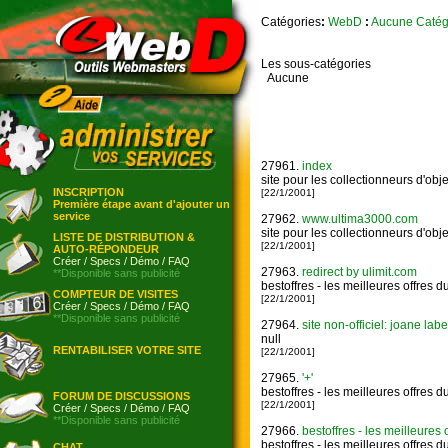
Catégories
:
WebD
:
Aucune Catég
Les sous-catégories
Aucune
27961.
index
site pour les collectionneurs d'ob
INSCRIPTION
[22/1/2001]
Première étape avant d'ajouter un
service
27962.
www.ultima3000.com
site pour les collectionneurs d'ob
LISTE DE DISTRIBUTION &
[22/1/2001]
AUTO-RÉPONDEUR
Créer
/
Specs
/
Démo
/
FAQ
27963.
redirect by ulimit.com
**Disponible sans publicité
bestoffres - les meilleures offres 
COMPTEUR DE VISITES
[22/1/2001]
Créer
/
Specs
/
Démo
/
FAQ
**Disponible sans publicité
27964.
site non-officiel: joane labe
null
RENTABILISER VOTRE SITE
[22/1/2001]
27965.
'+'
bestoffres - les meilleures offres 
FORUM DE DISCUSSIONS
[22/1/2001]
Créer
/
Specs
/
Démo
/
FAQ
**Disponible sans publicité
27966.
bestoffres - les meilleures
bestoffres - les meilleures offres 
CHAT