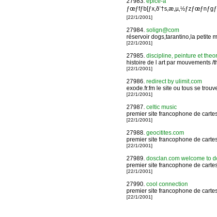
27983.
epice-a
ƒœƒfƒb[ƒx‚ð’†s‚æ‚µ‚½ƒzƒœƒnƒgƒ
[22/1/2001]
27984.
solign@com
réservoir dogs,tarantino,la petite 
[22/1/2001]
27985.
discipline, peinture et theo
histoire de l art par mouvements /
[22/1/2001]
27986.
redirect by ulimit.com
exode.fr.fm le site ou tous se trouv
[22/1/2001]
27987.
celtic music
premier site francophone de cartes 
[22/1/2001]
27988.
geocitites.com
premier site francophone de cartes 
[22/1/2001]
27989.
dosclan.com welcome to d
premier site francophone de cartes 
[22/1/2001]
27990.
cool connection
premier site francophone de cartes 
[22/1/2001]