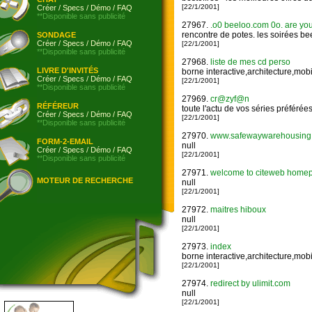
[22/1/2001]
Créer
/
Specs
/
Démo
/
FAQ
**Disponible sans publicité
27967.
.o0 beeloo.com 0o. are you 
rencontre de potes. les soirées bee
SONDAGE
Créer
/
Specs
/
Démo
/
FAQ
[22/1/2001]
**Disponible sans publicité
27968.
liste de mes cd perso
LIVRE D'INVITÉS
borne interactive,architecture,mobi
Créer
/
Specs
/
Démo
/
FAQ
[22/1/2001]
**Disponible sans publicité
27969.
cr@zyf@n
RÉFÉREUR
toute l'actu de vos séries préférées
Créer
/
Specs
/
Démo
/
FAQ
[22/1/2001]
**Disponible sans publicité
27970.
www.safewaywarehousing
FORM-2-EMAIL
null
Créer
/
Specs
/
Démo
/
FAQ
[22/1/2001]
**Disponible sans publicité
27971.
welcome to citeweb homepage
MOTEUR DE RECHERCHE
null
[22/1/2001]
27972.
maitres hiboux
null
[22/1/2001]
27973.
index
borne interactive,architecture,mobi
[22/1/2001]
27974.
redirect by ulimit.com
null
[22/1/2001]