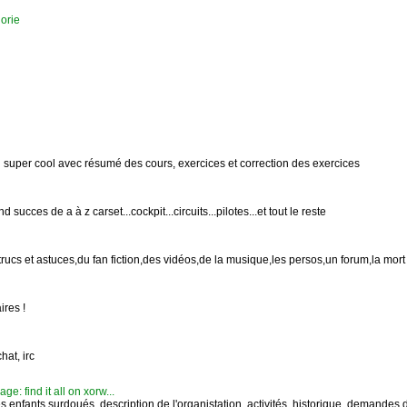
orie
en super cool avec résumé des cours, exercices et correction des exercices
 succes de a à z carset...cockpit...circuits...pilotes...et tout le reste
s,trucs et astuces,du fan fiction,des vidéos,de la musique,les persos,un forum,la mort
ires !
hat, irc
: find it all on xorw...
es enfants surdoués. description de l'organistation, activités, historique, demande