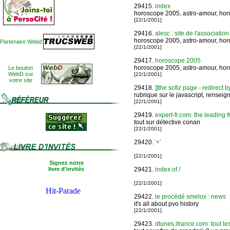
29415.
index
horoscope 2005, astro-amour, horos
[22/1/2001]
29416.
alesc : site de l'association
horoscope 2005, astro-amour, horos
Partenaire Webd:
[22/1/2001]
29417.
horoscope 2005
horoscope 2005, astro-amour, horos
Le bouton
WebD sur
[22/1/2001]
votre site
29418.
]]the sofiz page - redirect 
rubrique sur le javascript, renseign
[22/1/2001]
29419.
expert-fr.com: the leading f
tout sur détective conan
[22/1/2001]
29420.
'+'
[22/1/2001]
Signez notre
livre d'invités
29421.
index of /
[22/1/2001]
29422.
le procédé smelox : news
it's all about pvo history
[22/1/2001]
29423.
dtunes.ifrance.com: tout les