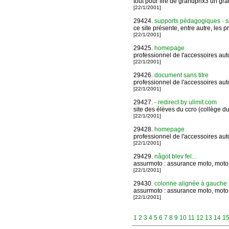
tout pour fire de grandprix3 un grand
[22/1/2001]
29424.
supports pédagogiques - s
ce site présente, entre autre, les 
[22/1/2001]
29425.
homepage
professionnel de l'accessoires aut
[22/1/2001]
29426.
document sans titre
professionnel de l'accessoires aut
[22/1/2001]
29427.
- redirect by ulimit.com
site des élèves du ccro (collège du 
[22/1/2001]
29428.
homepage
professionnel de l'accessoires aut
[22/1/2001]
29429.
något blev fel...
assurmoto : assurance moto, moto
[22/1/2001]
29430.
colonne alignée à gauche
assurmoto : assurance moto, moto
[22/1/2001]
1
2
3
4
5
6
7
8
9
10
11
12
13
14
1