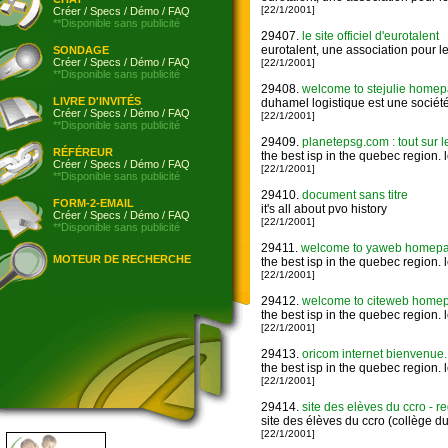
[22/1/2001]
Créer
/
Specs
/
Démo
/
FAQ
**Disponible sans publicité
29407.
le site officiel d'eurotalent
eurotalent, une association pour l
SONDAGE
Créer
/
Specs
/
Démo
/
FAQ
[22/1/2001]
**Disponible sans publicité
29408.
welcome to stejulie homepage
LIVRE D'INVITÉS
duhamel logistique est une société
Créer
/
Specs
/
Démo
/
FAQ
[22/1/2001]
**Disponible sans publicité
29409.
planetepsg.com : tout sur l
RÉFÉREUR
the best isp in the quebec region. 
Créer
/
Specs
/
Démo
/
FAQ
[22/1/2001]
**Disponible sans publicité
29410.
document sans titre
FORM-2-EMAIL
it's all about pvo history
Créer
/
Specs
/
Démo
/
FAQ
[22/1/2001]
**Disponible sans publicité
29411.
welcome to yaweb homepage:
MOTEUR DE RECHERCHE
the best isp in the quebec region. 
[22/1/2001]
29412.
welcome to citeweb homepage
the best isp in the quebec region. 
[22/1/2001]
29413.
oricom internet bienvenue.
the best isp in the quebec region. 
[22/1/2001]
29414.
site des elèves du ccro - re
site des élèves du ccro (collège du 
[22/1/2001]