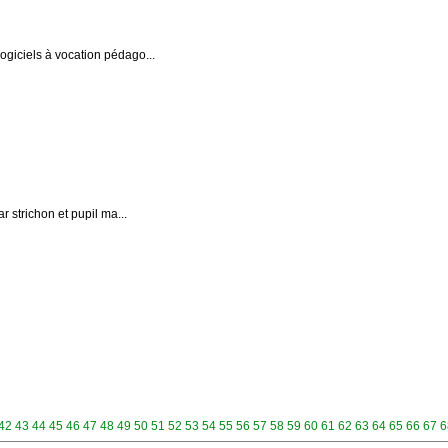
logiciels à vocation pédago...
r strichon et pupil ma...
42
43
44
45
46
47
48
49
50
51
52
53
54
55
56
57
58
59
60
61
62
63
64
65
66
67
6