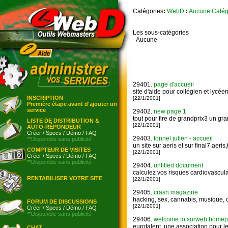
Catégories
:
WebD
:
Aucune Catég
Les sous-catégories
Aucune
29401.
page d'accueil
site d'aide pour collégien et lycé
INSCRIPTION
[22/1/2001]
Première étape avant d'ajouter un
service
29402.
new page 1
tout pour fire de grandprix3 un grand
LISTE DE DISTRIBUTION &
[22/1/2001]
AUTO-RÉPONDEUR
Créer
/
Specs
/
Démo
/
FAQ
29403.
tonnel julien - accueil
**Disponible sans publicité
un site sur aeris et sur final7.aeri
COMPTEUR DE VISITES
[22/1/2001]
Créer
/
Specs
/
Démo
/
FAQ
**Disponible sans publicité
29404.
untitled document
calculez vos risques cardiovascula
RENTABILISER VOTRE SITE
[22/1/2001]
29405.
crash magazine
hacking, sex, cannabis, musique, c
FORUM DE DISCUSSIONS
[22/1/2001]
Créer
/
Specs
/
Démo
/
FAQ
**Disponible sans publicité
29406.
welcome to xorweb homepage
eurotalent, une association pour l
CHAT