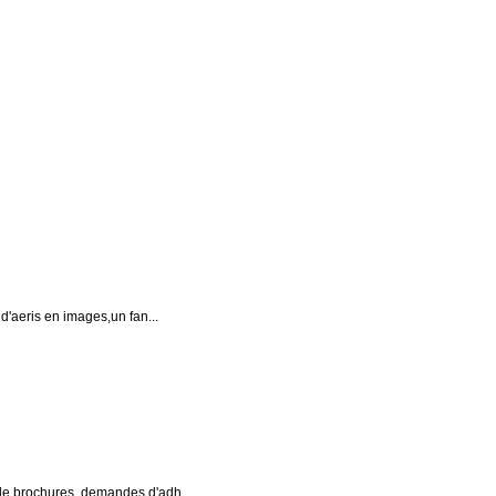
 d'aeris en images,un fan...
s de brochures, demandes d'adh...