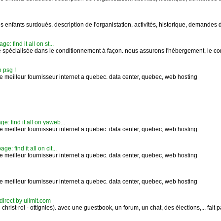
es enfants surdoués. description de l'organistation, activités, historique, demande
: find it all on st...
 spécialisée dans le conditionnement à façon. nous assurons l'hébergement, le cond
e psg !
le meilleur fournisseur internet a quebec. data center, quebec, web hosting
 find it all on yaweb...
le meilleur fournisseur internet a quebec. data center, quebec, web hosting
: find it all on cit...
le meilleur fournisseur internet a quebec. data center, quebec, web hosting
le meilleur fournisseur internet a quebec. data center, quebec, web hosting
direct by ulimit.com
christ-roi - ottignies). avec une guestbook, un forum, un chat, des élections,... fait pa