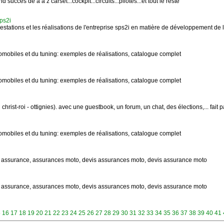
 succes de a à z carset...cockpit...circuits...pilotes...et tout le reste
ps2i
prestations et les réalisations de l'entreprise sps2i en matière de développement de 
omobiles et du tuning: exemples de réalisations, catalogue complet
omobiles et du tuning: exemples de réalisations, catalogue complet
christ-roi - ottignies). avec une guestbook, un forum, un chat, des élections,... fait pa
omobiles et du tuning: exemples de réalisations, catalogue complet
 assurance, assurances moto, devis assurances moto, devis assurance moto
 assurance, assurances moto, devis assurances moto, devis assurance moto
5
16
17
18
19
20
21
22
23
24
25
26
27
28
29
30
31
32
33
34
35
36
37
38
39
40
41