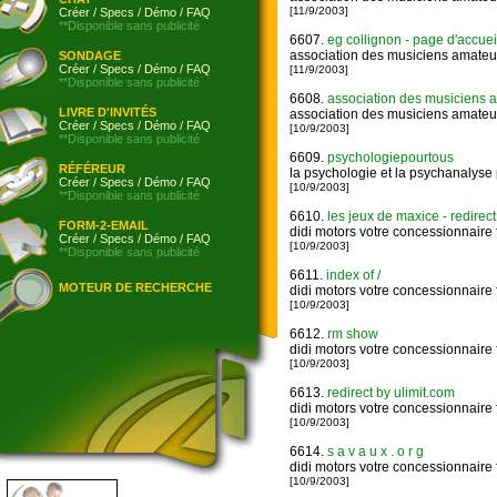
[11/9/2003]
Créer
/
Specs
/
Démo
/
FAQ
**Disponible sans publicité
6607.
eg collignon - page d'accueil
association des musiciens amate
SONDAGE
Créer
/
Specs
/
Démo
/
FAQ
[11/9/2003]
**Disponible sans publicité
6608.
association des musiciens
LIVRE D'INVITÉS
association des musiciens amate
Créer
/
Specs
/
Démo
/
FAQ
[10/9/2003]
**Disponible sans publicité
6609.
psychologiepourtous
RÉFÉREUR
la psychologie et la psychanalyse 
Créer
/
Specs
/
Démo
/
FAQ
[10/9/2003]
**Disponible sans publicité
6610.
les jeux de maxice - redirect
FORM-2-EMAIL
didi motors votre concessionnaire f
Créer
/
Specs
/
Démo
/
FAQ
[10/9/2003]
**Disponible sans publicité
6611.
index of /
MOTEUR DE RECHERCHE
didi motors votre concessionnaire f
[10/9/2003]
6612.
rm show
didi motors votre concessionnaire f
[10/9/2003]
6613.
redirect by ulimit.com
didi motors votre concessionnaire f
[10/9/2003]
6614.
s a v a u x . o r g
didi motors votre concessionnaire f
[10/9/2003]