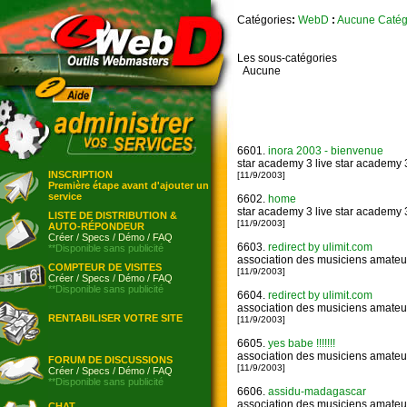
Catégories
:
WebD
:
Aucune Catég
Les sous-catégories
Aucune
6601.
inora 2003 - bienvenue
star academy 3 live star academy 3
INSCRIPTION
[11/9/2003]
Première étape avant d'ajouter un
service
6602.
home
star academy 3 live star academy 3
LISTE DE DISTRIBUTION &
[11/9/2003]
AUTO-RÉPONDEUR
Créer
/
Specs
/
Démo
/
FAQ
6603.
redirect by ulimit.com
**Disponible sans publicité
association des musiciens amate
COMPTEUR DE VISITES
[11/9/2003]
Créer
/
Specs
/
Démo
/
FAQ
**Disponible sans publicité
6604.
redirect by ulimit.com
association des musiciens amate
RENTABILISER VOTRE SITE
[11/9/2003]
6605.
yes babe !!!!!!!
association des musiciens amate
FORUM DE DISCUSSIONS
[11/9/2003]
Créer
/
Specs
/
Démo
/
FAQ
**Disponible sans publicité
6606.
assidu-madagascar
association des musiciens amate
CHAT