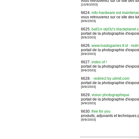
vous retrouverez sur ce site des tuto
[10/9/2003]
6624.
info-hardware est maintenan
vous retrouverez sur ce site des tuto
[9/9/2003]
6625.
ball1n-styl3z's blackplanet
portail de la photographie d'exposi
[9/9/2003]
6626.
www.loadsgames.fr.st - redir
portail de la photographie d'exposi
[9/9/2003]
6627.
index of /
portail de la photographie d'exposi
[9/9/2003]
6628.
- redirect by ulimit.com
portail de la photographie d'exposi
[9/9/2003]
6629.
vision photographique
portail de la photographie d'exposi
[9/9/2003]
6630.
free for you
produits, adjuvants et techniques p
[9/9/2003]