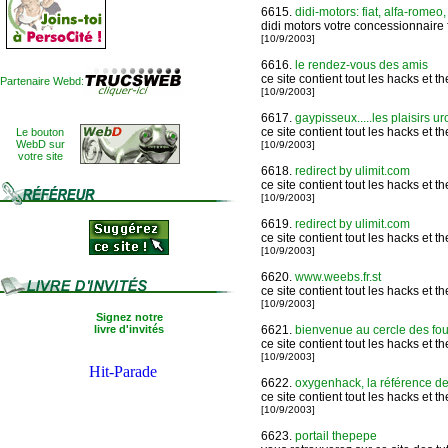
6615.
didi-motors: fiat, alfa-romeo,
didi motors votre concessionnaire f
[10/9/2003]
6616.
le rendez-vous des amis
ce site contient tout les hacks et
Partenaire Webd:
[10/9/2003]
6617.
gaypisseux.....les plaisirs ur
ce site contient tout les hacks et
Le bouton
WebD sur
[10/9/2003]
votre site
6618.
redirect by ulimit.com
ce site contient tout les hacks et
[10/9/2003]
6619.
redirect by ulimit.com
ce site contient tout les hacks et
[10/9/2003]
6620.
www.weebs.fr.st
ce site contient tout les hacks et
[10/9/2003]
Signez notre
livre d'invités
6621.
bienvenue au cercle des fo
ce site contient tout les hacks et
[10/9/2003]
6622.
oxygenhack, la référence d
ce site contient tout les hacks et
[10/9/2003]
6623.
portail thepepe