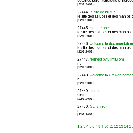
voyance pure, astrologie et horosc
[22/1/2001]
27444.
le site de brutus
le site des astuces et des manips 
[22/1/2001]
27445.
maintenance
le site des astuces et des manips 
[22/1/2001]
27446.
welcome to documentations 
le site des astuces et des manips 
[22/1/2001]
27447.
redirect by ulimit.com
null
[22/1/2001]
27448.
welcome to citeweb homepage
null
[22/1/2001]
27449.
storm
storm
[22/1/2001]
27450.
(sans titre)
null
[22/1/2001]
1
2
3
4
5
6
7
8
9
10
11
12
13
14
1