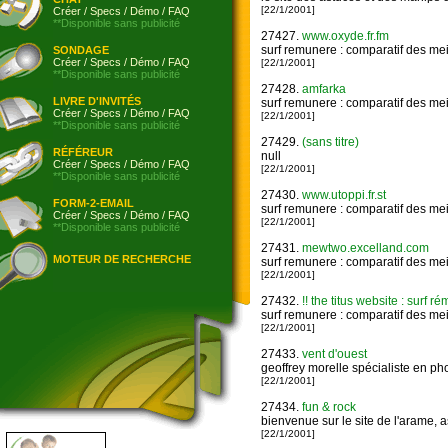
[22/1/2001]
Créer
/
Specs
/
Démo
/
FAQ
**Disponible sans publicité
27427.
www.oxyde.fr.fm
surf remunere : comparatif des mei
SONDAGE
Créer
/
Specs
/
Démo
/
FAQ
[22/1/2001]
**Disponible sans publicité
27428.
amfarka
LIVRE D'INVITÉS
surf remunere : comparatif des mei
Créer
/
Specs
/
Démo
/
FAQ
[22/1/2001]
**Disponible sans publicité
27429.
(sans titre)
RÉFÉREUR
null
Créer
/
Specs
/
Démo
/
FAQ
[22/1/2001]
**Disponible sans publicité
27430.
www.utoppi.fr.st
FORM-2-EMAIL
surf remunere : comparatif des mei
Créer
/
Specs
/
Démo
/
FAQ
[22/1/2001]
**Disponible sans publicité
27431.
mewtwo.excelland.com
MOTEUR DE RECHERCHE
surf remunere : comparatif des mei
[22/1/2001]
27432.
!! the titus website : surf ré
surf remunere : comparatif des mei
[22/1/2001]
27433.
vent d'ouest
geoffrey morelle spécialiste en ph
[22/1/2001]
27434.
fun & rock
bienvenue sur le site de l'arame, a
[22/1/2001]