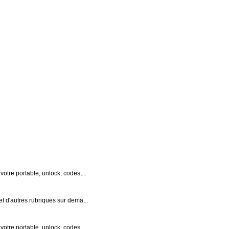
otre portable, unlock, codes,...
t d'autres rubriques sur dema...
otre portable, unlock, codes,...