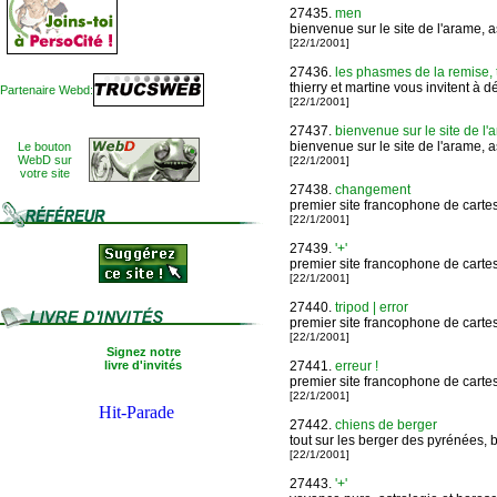
27435.
men
bienvenue sur le site de l'arame, a
[22/1/2001]
27436.
les phasmes de la remise, t
thierry et martine vous invitent à 
Partenaire Webd:
[22/1/2001]
27437.
bienvenue sur le site de l'
bienvenue sur le site de l'arame, a
Le bouton
WebD sur
[22/1/2001]
votre site
27438.
changement
premier site francophone de cartes 
[22/1/2001]
27439.
'+'
premier site francophone de cartes 
[22/1/2001]
27440.
tripod | error
premier site francophone de cartes 
[22/1/2001]
Signez notre
livre d'invités
27441.
erreur !
premier site francophone de cartes 
[22/1/2001]
27442.
chiens de berger
tout sur les berger des pyrénées, b
[22/1/2001]
27443.
'+'