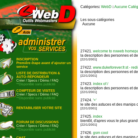
Catégories
:
WebD
:
Aucune Catég
Les sous-catégories
Aucune
27421.
welcome to nxweb homepage:
la description des personnes et de
INSCRIPTION
[22/1/2001]
Première étape avant d'ajouter un
service
27422.
www.dukeforever.fr.st - redi
la description des personnes et de
LISTE DE DISTRIBUTION &
[22/1/2001]
AUTO-RÉPONDEUR
Créer
/
Specs
/
Démo
/
FAQ
27423.
index of /
**Disponible sans publicité
la description des personnes et de
COMPTEUR DE VISITES
[22/1/2001]
Créer
/
Specs
/
Démo
/
FAQ
**Disponible sans publicité
27424.
'+'
le site des astuces et des manips 
RENTABILISER VOTRE SITE
[22/1/2001]
27425.
index
bientôt, d'apres vous le plus gran
FORUM DE DISCUSSIONS
[22/1/2001]
Créer
/
Specs
/
Démo
/
FAQ
**Disponible sans publicité
27426.
gsm cool
le site des astuces et des manips 
CHAT