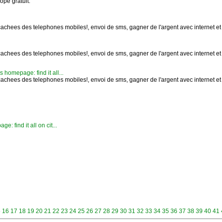
ope gratuit.
cachees des telephones mobiles!, envoi de sms, gagner de l'argent avec internet et v
cachees des telephones mobiles!, envoi de sms, gagner de l'argent avec internet et v
homepage: find it all...
cachees des telephones mobiles!, envoi de sms, gagner de l'argent avec internet et v
: find it all on cit...
5
16
17
18
19
20
21
22
23
24
25
26
27
28
29
30
31
32
33
34
35
36
37
38
39
40
41