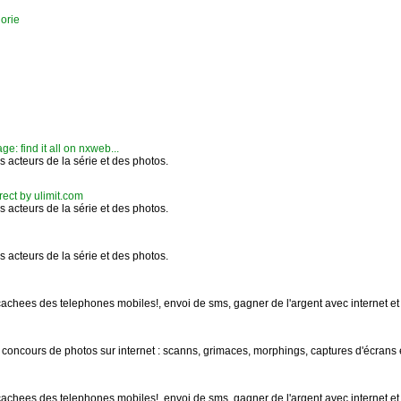
orie
 find it all on nxweb...
s acteurs de la série et des photos.
rect by ulimit.com
s acteurs de la série et des photos.
s acteurs de la série et des photos.
cachees des telephones mobiles!, envoi de sms, gagner de l'argent avec internet et v
d concours de photos sur internet : scanns, grimaces, morphings, captures d'écrans e
cachees des telephones mobiles!, envoi de sms, gagner de l'argent avec internet et v