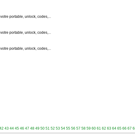
otre portable, unlock, codes,...
otre portable, unlock, codes,...
otre portable, unlock, codes,...
42
43
44
45
46
47
48
49
50
51
52
53
54
55
56
57
58
59
60
61
62
63
64
65
66
67
6