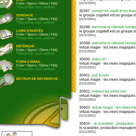
[22/1/2001]
Créer
/
Specs
/
Démo
/
FAQ
**Disponible sans publicité
30397.
conseil en credit et en fin
le groupe cogetefi est un groupe du
SONDAGE
Créer
/
Specs
/
Démo
/
FAQ
[22/1/2001]
**Disponible sans publicité
30398.
welcome to citeweb homepage
LIVRE D'INVITÉS
le groupe cogetefi est un groupe du
Créer
/
Specs
/
Démo
/
FAQ
[22/1/2001]
**Disponible sans publicité
30399.
welcome to citeweb homepage
RÉFÉREUR
virtual magie - les news magiques :
Créer
/
Specs
/
Démo
/
FAQ
[22/1/2001]
**Disponible sans publicité
30400.
index of /
FORM-2-EMAIL
virtual magie - les news magiques :
Créer
/
Specs
/
Démo
/
FAQ
[22/1/2001]
**Disponible sans publicité
30401.
ps2-fr.com
MOTEUR DE RECHERCHE
virtual magie - les news magiques :
[22/1/2001]
30402.
redirect by ulimit.com
virtual magie - les news magiques :
[22/1/2001]
30403.
virtual magie - les news ma
virtual magie - les news magiques :
[22/1/2001]
30404.
- le scarabée - production
le scarabée, production-management
[22/1/2001]