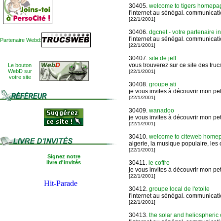
30405.
welcome to tigers homepage: 
l'internet au sénégal. communicat
[22/1/2001]
30406.
dgcnet - votre partenaire int
l'internet au sénégal. communicat
Partenaire Webd:
[22/1/2001]
30407.
site de jeff
vous trouverez sur ce site des truc
Le bouton
WebD sur
[22/1/2001]
votre site
30408.
groupe ati
je vous invites à découvrir mon peti
[22/1/2001]
30409.
wanadoo
je vous invites à découvrir mon peti
[22/1/2001]
30410.
welcome to citeweb homepage
algerie, la musique populaire, les 
[22/1/2001]
Signez notre
livre d'invités
30411.
le coffre
je vous invites à découvrir mon peti
[22/1/2001]
30412.
groupe local de l'etoile
l'internet au sénégal. communicat
[22/1/2001]
30413.
the solar and heliospheric