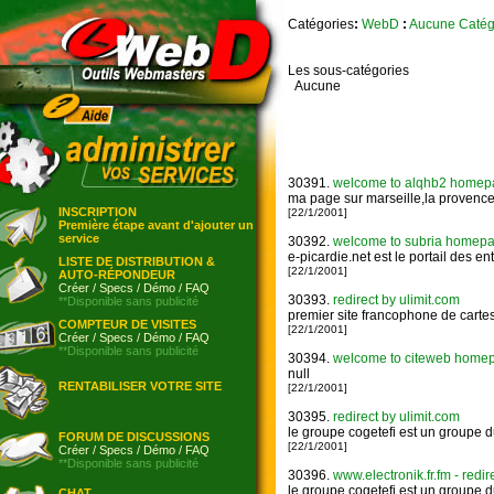
Catégories
:
WebD
:
Aucune Catég
Les sous-catégories
Aucune
30391.
welcome to alqhb2 homepage:
ma page sur marseille,la provence
INSCRIPTION
[22/1/2001]
Première étape avant d'ajouter un
service
30392.
welcome to subria homepage:
e-picardie.net est le portail des en
LISTE DE DISTRIBUTION &
[22/1/2001]
AUTO-RÉPONDEUR
Créer
/
Specs
/
Démo
/
FAQ
30393.
redirect by ulimit.com
**Disponible sans publicité
premier site francophone de cartes 
COMPTEUR DE VISITES
[22/1/2001]
Créer
/
Specs
/
Démo
/
FAQ
**Disponible sans publicité
30394.
welcome to citeweb homepage
null
RENTABILISER VOTRE SITE
[22/1/2001]
30395.
redirect by ulimit.com
le groupe cogetefi est un groupe du
FORUM DE DISCUSSIONS
[22/1/2001]
Créer
/
Specs
/
Démo
/
FAQ
**Disponible sans publicité
30396.
www.electronik.fr.fm - redir
le groupe cogetefi est un groupe du
CHAT