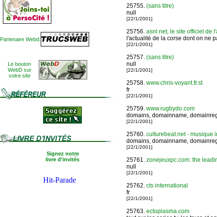
25755.
(sans titre)
null
[22/1/2001]
25756.
asnl.net, le site officiel de 
l'actualité de la corse dont on ne p
Partenaire Webd:
[22/1/2001]
25757.
(sans titre)
null
Le bouton
WebD sur
[22/1/2001]
votre site
25758.
www.chris-voyant.fr.st
fr
[22/1/2001]
25759.
www.rugbydo.com
domains, domainname, domainregis
[22/1/2001]
25760.
culturebeat.net - musique in
domains, domainname, domainregis
[22/1/2001]
Signez notre
livre d'invités
25761.
zonejeuxpc.com: the leadin
null
[22/1/2001]
25762.
cts international
fr
[22/1/2001]
25763.
ectoplasma.com