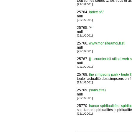
tout sur les series tv, les trucs e
[22/1/2001]
25764.
index of /
null
[22/1/2001]
25765.
'+'
null
[22/1/2001]
25766.
www.monsiteamoi.fr.st
null
[22/1/2001]
25767.
|| ...counterfeit offical web sit
null
[22/1/2001]
25768.
the simpsons park • toute l'
toute l'actualité des simpsons en f
[22/1/2001]
25769.
(sans titre)
null
[22/1/2001]
25770.
france-spiritualités : spiritu
site france-spiritualités : spiritualit
[22/1/2001]