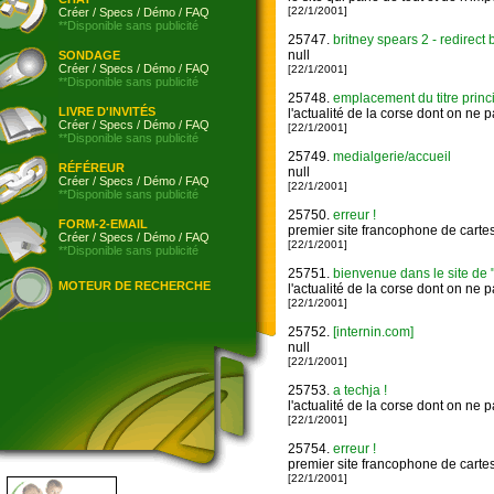
[22/1/2001]
Créer
/
Specs
/
Démo
/
FAQ
**Disponible sans publicité
25747.
britney spears 2 - redirect 
null
SONDAGE
Créer
/
Specs
/
Démo
/
FAQ
[22/1/2001]
**Disponible sans publicité
25748.
emplacement du titre princ
LIVRE D'INVITÉS
l'actualité de la corse dont on ne p
Créer
/
Specs
/
Démo
/
FAQ
[22/1/2001]
**Disponible sans publicité
25749.
medialgerie/accueil
RÉFÉREUR
null
Créer
/
Specs
/
Démo
/
FAQ
[22/1/2001]
**Disponible sans publicité
25750.
erreur !
FORM-2-EMAIL
premier site francophone de cartes 
Créer
/
Specs
/
Démo
/
FAQ
[22/1/2001]
**Disponible sans publicité
25751.
bienvenue dans le site de
MOTEUR DE RECHERCHE
l'actualité de la corse dont on ne p
[22/1/2001]
25752.
[internin.com]
null
[22/1/2001]
25753.
a techja !
l'actualité de la corse dont on ne p
[22/1/2001]
25754.
erreur !
premier site francophone de cartes 
[22/1/2001]