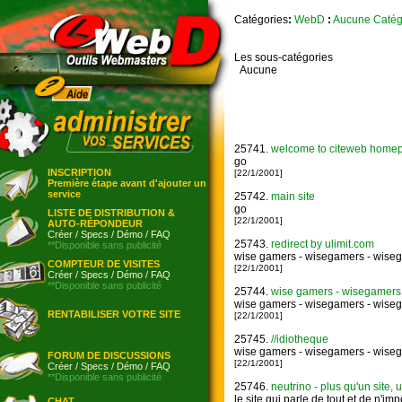
Catégories
:
WebD
:
Aucune Catég
Les sous-catégories
Aucune
25741.
welcome to citeweb homepage
go
INSCRIPTION
[22/1/2001]
Première étape avant d'ajouter un
service
25742.
main site
go
LISTE DE DISTRIBUTION &
[22/1/2001]
AUTO-RÉPONDEUR
Créer
/
Specs
/
Démo
/
FAQ
25743.
redirect by ulimit.com
**Disponible sans publicité
wise gamers - wisegamers - wiseg
COMPTEUR DE VISITES
[22/1/2001]
Créer
/
Specs
/
Démo
/
FAQ
**Disponible sans publicité
25744.
wise gamers - wisegamers 
wise gamers - wisegamers - wiseg
RENTABILISER VOTRE SITE
[22/1/2001]
25745.
//idiotheque
wise gamers - wisegamers - wiseg
FORUM DE DISCUSSIONS
[22/1/2001]
Créer
/
Specs
/
Démo
/
FAQ
**Disponible sans publicité
25746.
neutrino - plus qu'un site, u
le site qui parle de tout et de n'imp
CHAT