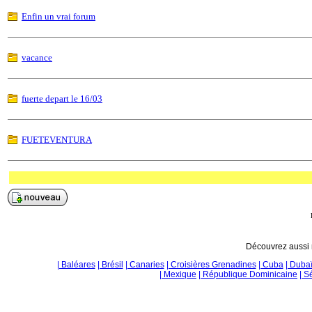
Enfin un vrai forum
vacance
fuerte depart le 16/03
FUETEVENTURA
Découvrez aussi n
| Baléares
| Brésil
| Canaries
| Croisières Grenadines
| Cuba
| Duba
| Mexique
| République Dominicaine
| S