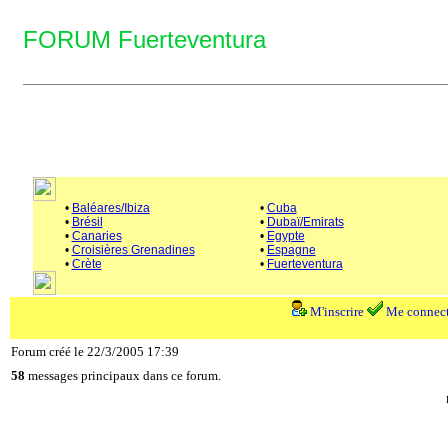
FORUM Fuerteventura
•
Baléares/Ibiza
•
Cuba
•
Brésil
•
Dubaï/Emirats
•
Canaries
•
Egypte
•
Croisières Grenadines
•
Espagne
•
Crète
•
Fuerteventura
M'inscrire
Me connect
Forum créé le 22/3/2005 17:39
58
messages principaux dans ce forum.