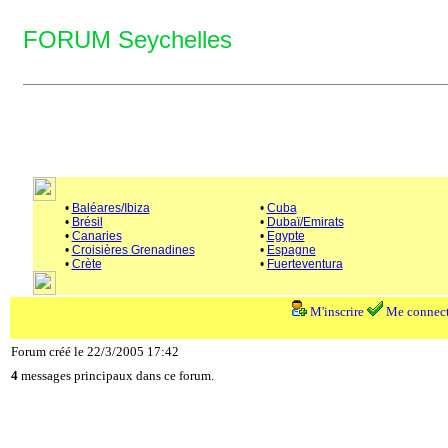
FORUM Seychelles
•
Baléares/Ibiza
•
Cuba
•
Brésil
•
Dubaï/Emirats
•
Canaries
•
Egypte
•
Croisières Grenadines
•
Espagne
•
Crète
•
Fuerteventura
M'inscrire
Me connect
Forum créé le 22/3/2005 17:42
4
messages principaux dans ce forum.