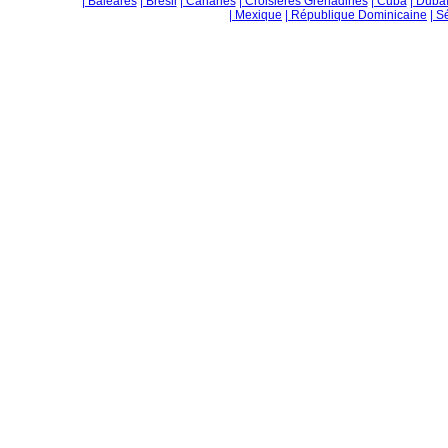
| Baléares
| Brésil
| Canaries
| Croisières Grenadines
| Cuba
| Duba
| Mexique
| République Dominicaine
| S