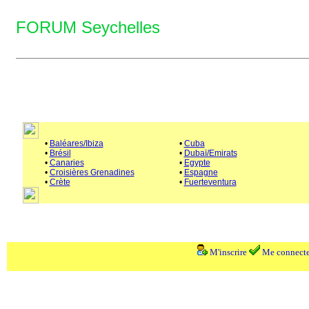
FORUM Seychelles
•
Baléares/Ibiza
•
Cuba
•
Brésil
•
Dubaï/Emirats
•
Canaries
•
Egypte
•
Croisières Grenadines
•
Espagne
•
Crète
•
Fuerteventura
M'inscrire
Me connecte