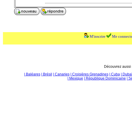
M'inscrire
Me connecte
Découvrez aussi n
| Baléares
| Brésil
| Canaries
| Croisières Grenadines
| Cuba
| Duba
| Mexique
| République Dominicaine
| S