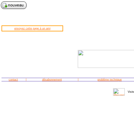
envoyez cette page à un ami
contact
|
désabonnement
|
problème technique
Visit