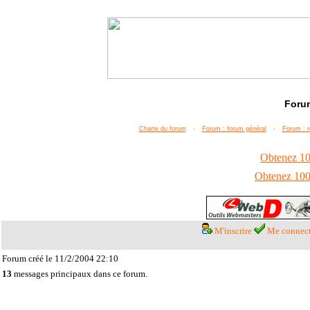
Forum
Charte du forum
-
Forum : forum général
-
Forum : r
Obtenez 100
Obtenez 1000
M'inscrire
Me connect
Forum créé le 11/2/2004 22:10
13
messages principaux dans ce forum.