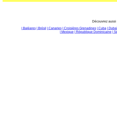
Découvrez aussi n
| Baléares
| Brésil
| Canaries
| Croisières Grenadines
| Cuba
| Duba
| Mexique
| République Dominicaine
| S