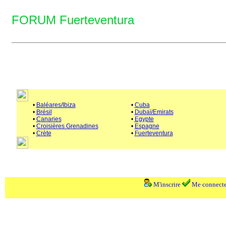
FORUM Fuerteventura
•
Baléares/Ibiza
•
Cuba
•
Brésil
•
Dubaï/Emirats
•
Canaries
•
Egypte
•
Croisières Grenadines
•
Espagne
•
Crète
•
Fuerteventura
M'inscrire
Me connecte