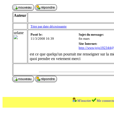
Auteur
Trier par date décroissante
urlane
Posté le:
Sujet du message:
11/3/2008 16:39
fin mars
Site Internet:
http://www.jojo192344@
est ce que quelqu'un pourrait me renseigner sur la m
quoi prendre en vetement merci
M'inscrire
Me connecte