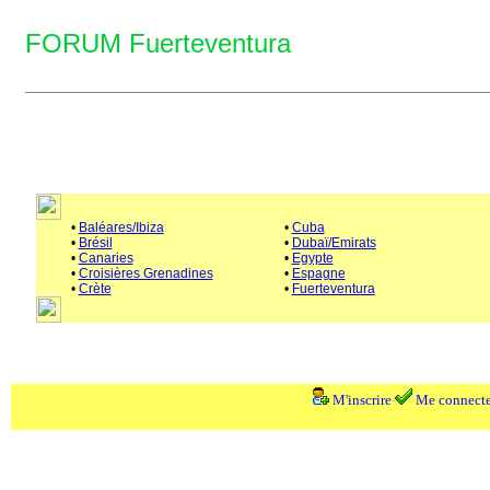
FORUM Fuerteventura
•
Baléares/Ibiza
•
Cuba
•
Brésil
•
Dubaï/Emirats
•
Canaries
•
Egypte
•
Croisières Grenadines
•
Espagne
•
Crète
•
Fuerteventura
M'inscrire
Me connecte