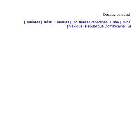
Découvrez aussi n
| Baléares
| Brésil
| Canaries
| Croisières Grenadines
| Cuba
| Duba
| Mexique
| République Dominicaine
| S