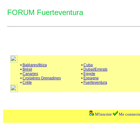
FORUM Fuerteventura
•
Baléares/Ibiza
•
Cuba
•
Brésil
•
Dubaï/Emirats
•
Canaries
•
Egypte
•
Croisières Grenadines
•
Espagne
•
Crète
•
Fuerteventura
M'inscrire
Me connecte