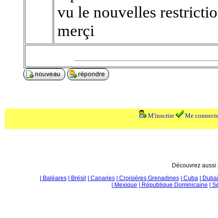
vu le nouvelles restricti
merçi
M'inscrire
Me connecte
Découvrez aussi n
| Baléares
| Brésil
| Canaries
| Croisières Grenadines
| Cuba
| Duba
| Mexique
| République Dominicaine
| S