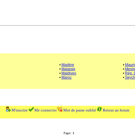
•
Madère
•
Mauri
•
Malaisie
•
Mexi
•
Maldives
•
Rép. 
•
Maroc
•
Seych
M'inscrire
Me connecter
Mot de passe oublié
Retour au forum
Pages:
1