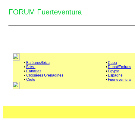
FORUM Fuerteventura
•
Baléares/Ibiza
•
Cuba
•
Brésil
•
Dubaï/Emirats
•
Canaries
•
Egypte
•
Croisières Grenadines
•
Espagne
•
Crète
•
Fuerteventura