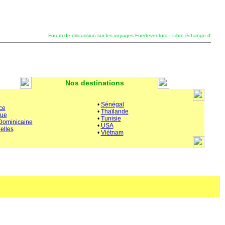
Forum de discussion sur les voyages Fuerteventura - Libre échange d'experienc
Nos destinations
•
Sénégal
ce
•
Thaïlande
que
•
Tunisie
Dominicaine
•
USA
elles
•
Viétnam