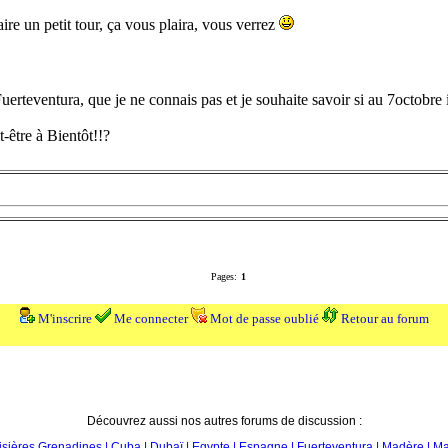
ire un petit tour, ça vous plaira, vous verrez
erteventura, que je ne connais pas et je souhaite savoir si au 7octobre 
-être à Bientôt!!?
Pages:
1
M'inscrire
Me connecter
Mot de passe oublié
Retour au forum
Découvrez aussi nos autres forums de discussion :
oisières Grenadines
| Cuba
| Dubaï
| Egypte
| Espagne
| Fuerteventura
| Madère
| Ma