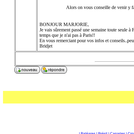
Alors on vous conseille de venir y fa
BONJOUR MARJORIE,
Je vais sûrement passé une semaine toute seule à Fu
temps que je n'ai pas à Paris!!
En vous remerciant pour vos infos et conseils..peut
Bridjet
| Baléares
| Brésil
| Canaries
| Cr