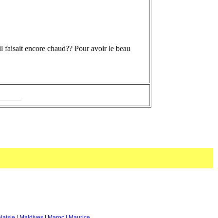
il faisait encore chaud?? Pour avoir le beau
laisie
| Maldives
| Maroc
| Maurice