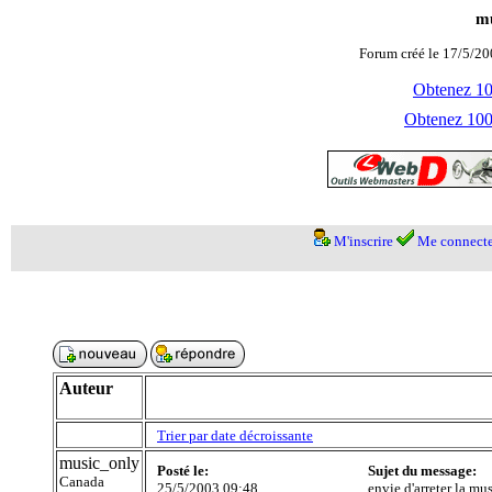
mu
Forum créé le 17/5/20
Obtenez 100
Obtenez 1000
M'inscrire
Me connecte
Auteur
Trier par date décroissante
music_only
Posté le:
Sujet du message:
Canada
25/5/2003 09:48
envie d'arreter la mu