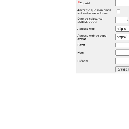
*
Courriel
J'accepte que mon email
soit visible sur le fourm
Date de naissance:
/
(JJ/MM/AAAA)
Adresse web
Adresse web de votre
avatar
Pays:
Nom
Prénom