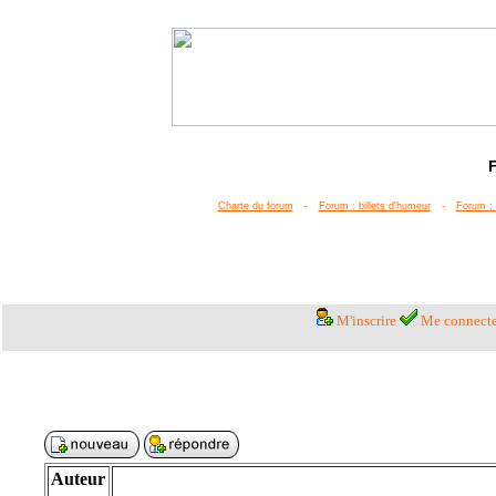
Charte du forum
-
Forum : billets d'humeur
-
Forum : 
M'inscrire
Me connecte
Auteur