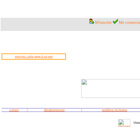
M'inscrire
Me connecte
envoyez cette page à un ami
contact
|
désabonnement
|
problème technique
Visit