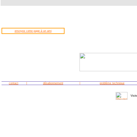
envoyez cette page à un ami
contact
|
désabonnement
|
problème technique
Visit