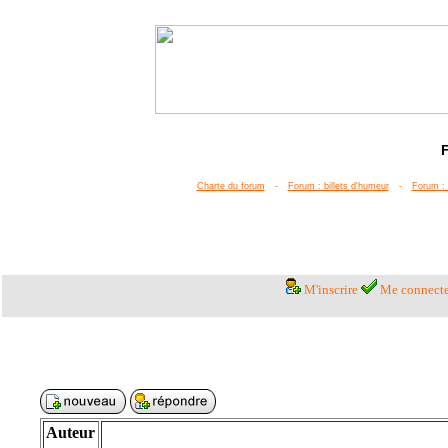
Charte du forum
-
Forum : billets d'humeur
-
Forum : 
M'inscrire
Me connecte
Auteur