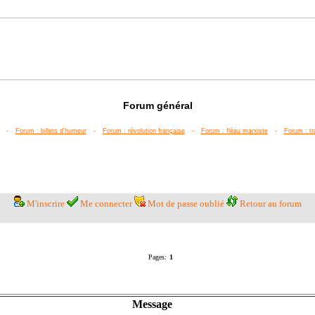
Forum général
-
Forum : billets d'humeur
-
Forum : révolution française
-
Forum : fléau marxiste
-
Forum : tr
M'inscrire
Me connecter
Mot de passe oublié
Retour au forum
Pages:
1
Message