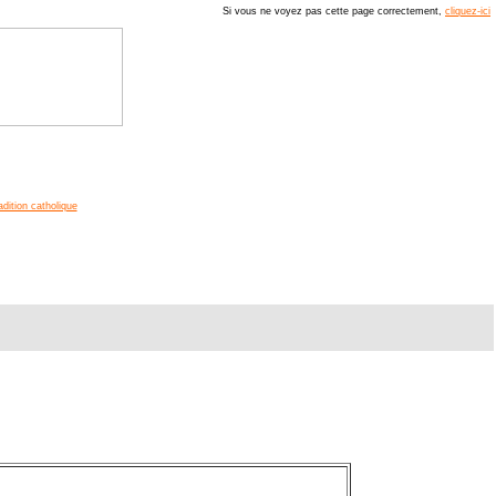
Si vous ne voyez pas cette page correctement,
cliquez-ici
adition catholique