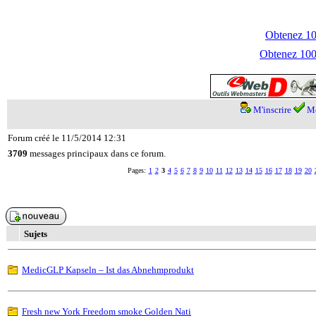
Obtenez 100
Obtenez 1000
M'inscrire
Me
Forum créé le 11/5/2014 12:31
3709
messages principaux dans ce forum.
Pages:
1
2
3
4
5
6
7
8
9
10
11
12
13
14
15
16
17
18
19
20
Sujets
MedicGLP Kapseln – Ist das Abnehmprodukt
Fresh new York Freedom smoke Golden Nati