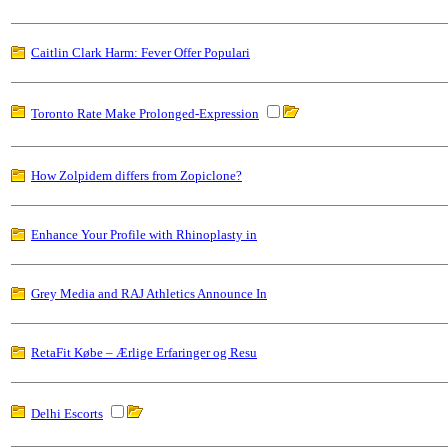
Caitlin Clark Harm: Fever Offer Populari
Toronto Rate Make Prolonged-Expression
How Zolpidem differs from Zopiclone?
Enhance Your Profile with Rhinoplasty in
Grey Media and RAJ Athletics Announce In
RetaFit Købe – Ærlige Erfaringer og Resu
Delhi Escorts