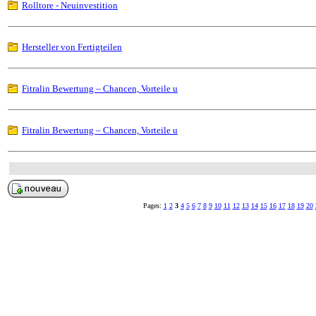
Rolltore - Neuinvestition
Hersteller von Fertigteilen
Fitralin Bewertung – Chancen, Vorteile u
Fitralin Bewertung – Chancen, Vorteile u
Pages:
1
2
3
4
5
6
7
8
9
10
11
12
13
14
15
16
17
18
19
20