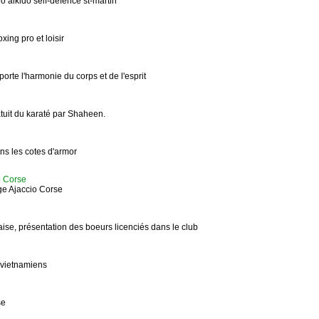
o aikido self-defence st-martin
ing pro et loisir
porte l'harmonie du corps et de l'esprit
tuit du karaté par Shaheen.
ans les cotes d'armor
 Corse
ge Ajaccio Corse
aise, présentation des boeurs licenciés dans le club
 vietnamiens
se