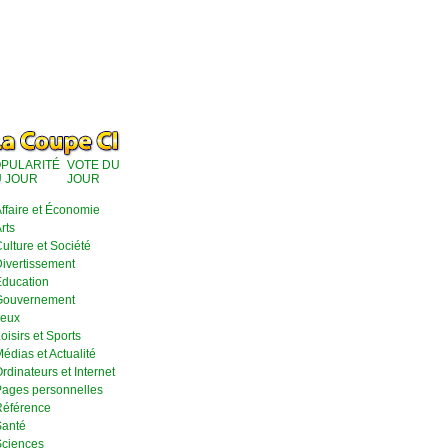
PULARITÉ
VOTE DU
 JOUR
JOUR
ffaire et Économie
rts
ulture et Société
ivertissement
ducation
Gouvernement
eux
oisirs et Sports
édias et Actualité
rdinateurs et Internet
ages personnelles
éférence
anté
ciences