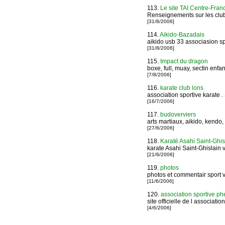
113.
Le site TAI Centre-Fran
Renseignements sur les clubs 
[31/8/2006]
114.
Aikido-Bazadais
aikido usb 33 associasion s
[31/8/2006]
115.
Impact du dragon
boxe, full, muay, sectin enfa
[7/8/2006]
116.
karate club lons
association sportive karate .
[16/7/2006]
117.
budoverviers
arts martiaux, aikido, kendo,
[27/6/2006]
118.
Karaté Asahi Saint-Ghis
karate Asahi Saint-Ghislain v
[21/6/2006]
119.
photos
photos et commentair sport v
[11/6/2006]
120.
association sportive p
site officielle de l associatio
[4/6/2006]