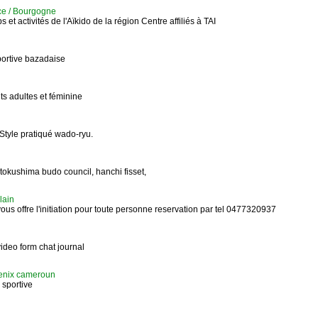
ce / Bourgogne
et activités de l'Aïkido de la région Centre affiliés à TAI
portive bazadaise
nts adultes et féminine
 Style pratiqué wado-ryu.
 tokushima budo council, hanchi fisset,
lain
ous offre l'initiation pour toute personne reservation par tel 0477320937
ideo form chat journal
henix cameroun
n sportive