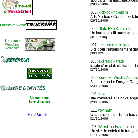
sport arts martiaux taekwond
[29/12/2006]
105.
kick-boxing-ajslm
Arts Martiaux-Combat kick box
[29/12/2006]
Partenaire Webd:
106.
Shito Ryu Karate Do
Un karate traditionnel qui ap
[3/12/2006]
Le bouton
WebD sur
107.
Le karaté et le judo.
votre site
Site pour l'enseignement gra
[30/11/2006]
108.
akérudo karaté
le site d'un club de karaté d
[27/10/2006]
109.
Kung Fu Wushu Ajaccio
Site du club Le Dragon Rou
[23/10/2006]
110.
boxe
Signez notre
site consacré a la boxe angl
livre d'invités
[23/10/2006]
111.
vovinam
la passion des arts martiaux
[21/10/2006]
112.
Wrestling Foundation
Un site de catch à la françai
[17/10/2006]