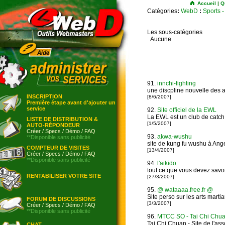
Accueil
|
Q
Catégories
:
WebD
:
Sports 
Les sous-catégories
Aucune
91.
innchi-fighting
une discpline nouvelle des a
INSCRIPTION
[8/6/2007]
Première étape avant d'ajouter un
service
92.
Site officiel de la EWL
La EWL est un club de catch 
LISTE DE DISTRIBUTION &
[1/5/2007]
AUTO-RÉPONDEUR
Créer
/
Specs
/
Démo
/
FAQ
93.
akwa-wushu
**Disponible sans publicité
site de kung fu wushu à Ang
COMPTEUR DE VISITES
[13/4/2007]
Créer
/
Specs
/
Démo
/
FAQ
**Disponible sans publicité
94.
l'aikido
tout ce que vous devez savoir
RENTABILISER VOTRE SITE
[27/3/2007]
95.
@ wataaaa.free.fr @
Site perso sur les arts marti
FORUM DE DISCUSSIONS
[3/3/2007]
Créer
/
Specs
/
Démo
/
FAQ
**Disponible sans publicité
96.
MTCC SO - Tai Chi Chu
Tai Chi Chuan - Site de l'a
CHAT