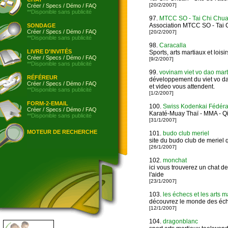
[20/2/2007]
Créer
/
Specs
/
Démo
/
FAQ
**Disponible sans publicité
97.
MTCC SO - Tai Chi Chu
Association MTCC SO - Tai 
SONDAGE
Créer
/
Specs
/
Démo
/
FAQ
[20/2/2007]
**Disponible sans publicité
98.
Caracalla
LIVRE D'INVITÉS
Sports, arts martiaux et loisir
Créer
/
Specs
/
Démo
/
FAQ
[9/2/2007]
**Disponible sans publicité
99.
vovinam viet vo dao mart
RÉFÉREUR
développement du viet vo d
Créer
/
Specs
/
Démo
/
FAQ
et video vous attendent.
**Disponible sans publicité
[1/2/2007]
FORM-2-EMAIL
100.
Swiss Kodenkai Fédéra
Créer
/
Specs
/
Démo
/
FAQ
Karaté-Muay Thaï - MMA - Q
**Disponible sans publicité
[31/1/2007]
MOTEUR DE RECHERCHE
101.
budo club meriel
site du budo club de meriel qu
[26/1/2007]
102.
monchat
ici vous trouverez un chat d
l'aide
[23/1/2007]
103.
les échecs et les arts m
découvrez le monde des éche
[12/1/2007]
104.
dragonblanc