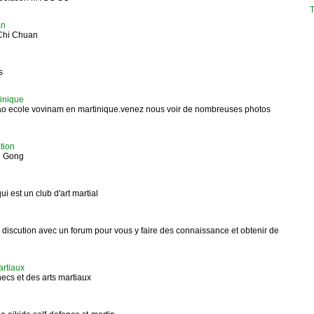
T
an
Chi Chuan
s
inique
ao ecole vovinam en martinique.venez nous voir de nombreuses photos
tion
i Gong
i est un club d'art martial
e discution avec un forum pour vous y faire des connaissance et obtenir de
artiaux
cs et des arts martiaux