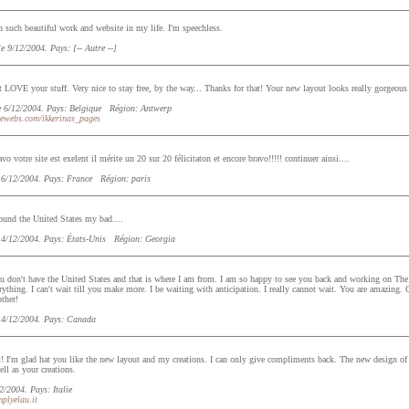
n such beautiful work and website in my life. I'm speechless.
e 9/12/2004. Pays: [-- Autre --]
t LOVE your stuff. Very nice to stay free, by the way... Thanks for that! Your new layout looks really gorgeous
 6/12/2004. Pays: Belgique Région: Antwerp
eewebs.com/ikkerinas_pages
avo votre site est exelent il mérite un 20 sur 20 félicitaton et encore bravo!!!!! continuer ainsi....
 6/12/2004. Pays: France Région: paris
ound the United States my bad....
 4/12/2004. Pays: États-Unis Région: Georgia
 don't have the United States and that is where I am from. I am so happy to see you back and working on The 
thing. I can't wait till you make more. I be waiting with anticipation. I really cannot wait. You are amazing. G
other!
 4/12/2004. Pays: Canada
 I'm glad hat you like the new layout and my creations. I can only give compliments back. The new design o
ell as your creations.
2/2004. Pays: Italie
plyelau.it