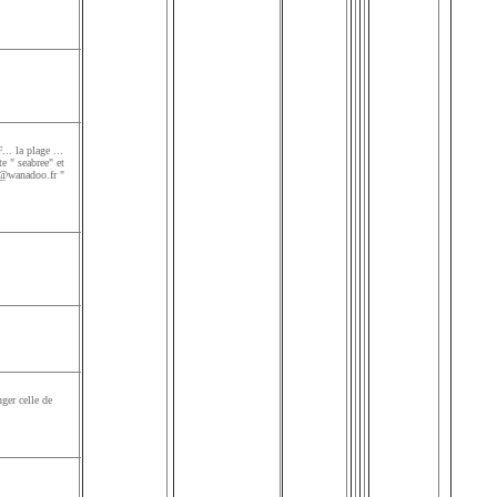
... la plage ...
e " seabree" et
ux@wanadoo.fr "
ger celle de