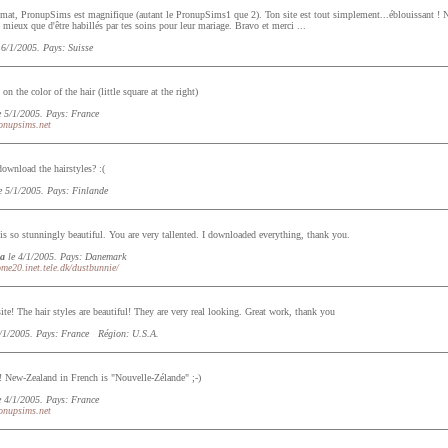
at, PronupSims est magnifique (autant le PronupSims1 que 2). Ton site est tout simplement...éblouissant ! 
 mieux que d'être habillés par tes soins pour leur mariage. Bravo et merci ...
 6/1/2005. Pays: Suisse
n the color of the hair (little square at the right)
 5/1/2005. Pays: France
onupsims.net
wnload the hairstyles? :(
e 5/1/2005. Pays: Finlande
s so stunningly beautiful. You are very tallented. I downloaded everything, thank you.
a
le 4/1/2005. Pays: Danemark
ome20.inet.tele.dk/dustbunnie/
te! The hair styles are beautiful! They are very real looking. Great work, thank you
/1/2005. Pays: France Région: U.S.A.
 New-Zealand in French is "Nouvelle-Zélande" ;-)
 4/1/2005. Pays: France
onupsims.net