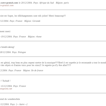
w.nero-gratuit.com
le 20/12/2004. Pays: Afrique du Sud Région: paris
ro-gratuit.com
site est Super, les téléchargements sont trés jolies! Merci beaucoup!!!
/12/2004. Pays: France Région: Gironde
ment merci
 19/12/2004. Pays: France Région: rhone
 breath-taking!
18/12/2004. Pays: Pologne
 est génial, trop beau en plus onpeut mettre de la musique!!!!!Bref il est superbe je le recomande a tout le monde!
des objets et d'autres trucs pour les sims2! Je regrette pa d'y être aller!!!!!!
12/2004. Pays: France Région: Ile de france
 ! Tschuß !
 15/12/2004. Pays: France
onupsims.net
sind do wunderschön
/12/2004. Pays: [-- Autre --]