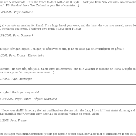
ul site & downloads. Trust the french to do it with class & style. Thank you from New Zealand / Aotearoa (me
d). PS You don't have New Zealand in your list of countries. :(
 4/1/2005. Pays: Australie
lad you took up creating for Sims2. I'm a huge fan of your work, and the hairstyles you have created, are so beau
y, the things you create. Thankyou very much:)) Love from Flickan
 3/1/2005. Pays: Danemark
fique! féerique! depuis 1 an que j'ai découvert ce site, je ne me lasse pas de le visité;tout est génial!!
1/2005. Pays: France Région: isère
oiffures - ils sont très, très jolis. J'aime aussi les costumes - ma fille va aimer la costume de Fiona. (J'espère m
 mauvias - je ne l'utilise pas en ce moment...)
3/1/2005. Pays: Allemagne
irstyles ! thank you very much!
e 3/1/2005. Pays: France Région: Nederland
y I love your site!!!! Especialy the last weddingdress the one with the Lace, I love it! I just startet skinning an
t beautifull stuff? Are there anny tutorials on skinning? thanks so mutch! ANita
/1/2005. Pays: France
ite est super mais malheureusement je suis pas capable de rien downloder aider moi !! serieusement le site est 