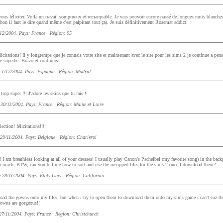
vous féliciter. Voilà un travail somptueux et remarquable. Je vais pouvoir encore passé de longues nuits blanch
bon il faut le dire quand même c'est palpitant tout ça). Je suis définitivement Rosemat addict.
12/2004. Pays: France Région: 95
icitations! Il y longtemps que je connais votre site et maintenant avec le site pour les sims 2 je continue a pen
lle superbe. Bravo et continuez.
 1/12/2004. Pays: Espagne Région: Madrid
trop super !!! J'adore les skins que tu fais !!
 30/11/2004. Pays: France Région: Maine et Loire
ction! félicitations!!!!
29/11/2004. Pays: Belgique Région: Charleroi
 I am breathless looking at all of your dresses! I usually play Canon's Pachelbel (my favorite song) in the bac
 so much. BTW, can you tell me how to sort and use the unzipped files for the sims 2 once I download them?
 28/11/2004. Pays: États-Unis Région: California
ad the gowns onto my files, but when i try to open them to download them onto my sims game i can't coz they
 gowns are gorgeous!!
27/11/2004. Pays: France Région: Christchurch