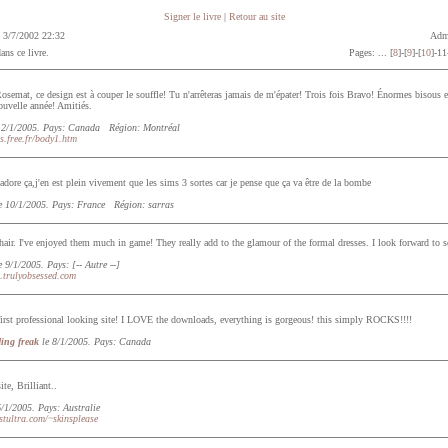
Signer le livre
|
Retour au site
le 3/7/2002 22:32
Admi
ns ce livre.
Pages: ... [
8
]-[
9
]-[
10
]-11
semat, ce design est à couper le souffle! Tu n'arrêteras jamais de m'épater! Trois fois Bravo! Énormes bisous e
ouvelle année! Amitiés.
12/1/2005. Pays: Canada Région: Montréal
ms.free.fr/body1.htm
'adore ça,j'en est plein vivement que les sims 3 sortes car je pense que ça va être de la bombe
e 10/1/2005. Pays: France Région: sarras
air. I've enjoyed them much in game! They really add to the glamour of the formal dresses. I look forward to 
 9/1/2005. Pays: [-- Autre --]
a.trulyobsessed.com
rst professional looking site! I LOVE the downloads, everything is gorgeous! this simply ROCKS!!!!
ing freak
le 8/1/2005. Pays: Canada
te, Brilliant..
6/1/2005. Pays: Australie
tultra.com/~skinsplease