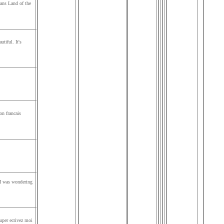
ans Land of the
tiful. It's
on francais
d I was wondering
super ecrivez moi