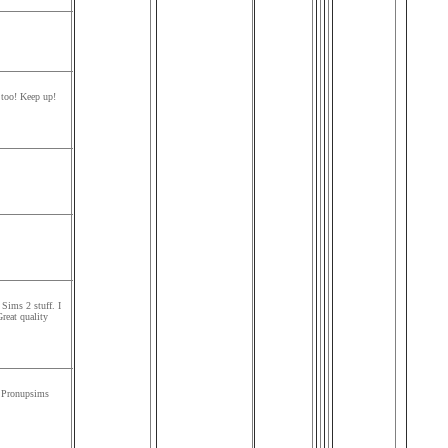
 too! Keep up!
Sims 2 stuff. I
reat quality
f Pronupsims