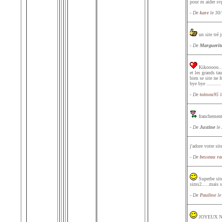
pour m aider sv
- De
kare
le 30/
un site tré 
- De
Marguerit
Kikooooo.... 
et les grands ta
bien se site ne 
bye bye .......
- De
toinou95
l
franchement c
- De
Justine
le 
j'adore votre s
- De
besseau ra
Superbe site
sims2.....mais 
- De
Pauline
le
JOYEUX NO