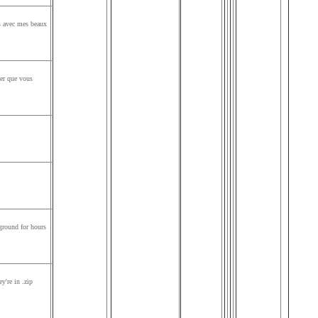
es avec mes beaux
ser que vous
kground for hours
're in .zip