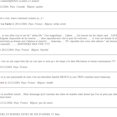
p karestef@b2b2c.ca merci a l avance!
12/2004. Pays: Canada Région: quebec
joli a voir, bravo continuez comme ça ;-) !
e La Vache
le 28/12/2004. Pays: France Région: milka street
je suis allez voir le site de " aloha life " c'est magnifique ... j'adore .... j'ai trouver tou les objets sauf... SAUF
uboguant impossible de les trouver ..... alors repondez-moi vite et puis ba voila koi ..... si vous me donner le sit
fonctionne pa donner moi l'adresse et merciiii..... beaucoup .... PS: repondez moi sous cette adresse " ant.lero
... toinou95 .........REPONDEZ MOI VITE !!!!!!!
e 28/12/2004. Pays: France Région: Vauréal
'est un site super bien fait on voit que vs avez pa c du temps à le faire félicitation et bonne continuation !!!!!
23/12/2004. Pays: France
ite et je suis passionnée de sims c'est ma deuxième famille BRAVO je suis TRES contente merci beaucoup
chel
le 23/12/2004. Pays: France Région: vendée
 et excellent travail....Mais dommage qu'il concerne des robes de mariées etant donné que l'on ne peux pas chan
sinon bravo
 21/12/2004. Pays: France Région: pas de calais
EL ET BONNES FETES DE FIN D’ANNEE !!!! Max