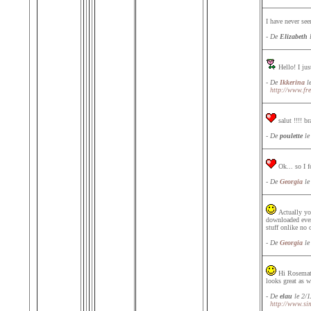
I have never see
- De
Elizabeth
l
Hello! I jus
- De
Ikkerina
le
http://www.fr
salut !!!! br
- De
poulette
le
Ok... so I f
- De
Georgia
le
Actually you
downloaded every
stuff onlike no 
- De
Georgia
le
Hi Rosemat!
looks great as w
- De
elau
le 2/1
http://www.sim