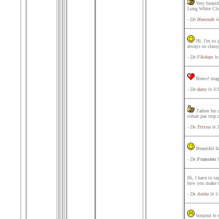
Very beautif
Long White Clou
- De
Hannah
le
Hi. I'm so g
always so class
- De
Flickan
le
Bravo! magni
- De
dany
le 3/
J'adore les c
n'était pas trop
- De
Trixxa
le 
Beautiful ha
- De
Francien
l
Hi, I have to sa
how you make tha
- De
Anita
le 1
bonjour le s