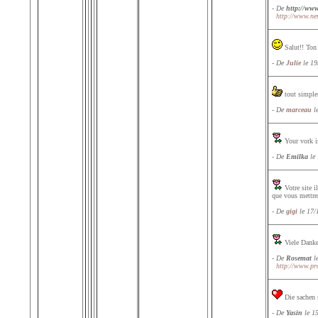
- De
http://ww
http://www.ne
Salut!! Ton 
- De
Julie
le 19
tout simple
- De
marceau
le
Your vork is
- De
Emilka
le 
Votre site il
que vous mettrer 
- De
gigi
le 17/
Viele Danke
- De
Rosemat
le
http://www.pr
Die sachen 
- De
Yasin
le 15