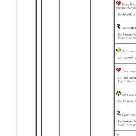
Bravo Rosem
peuvent rêver de
- De
Sosoola
le
By clicking o
- De
Rosemat
le
http://www.pr
How I can do
- De
Elruwen
l
Everything i
- De
Pink Mam
http://http://h
Love your si
- De
Jackie
le 4
Thank you !
- De
Rosemat
le
http://www.pr