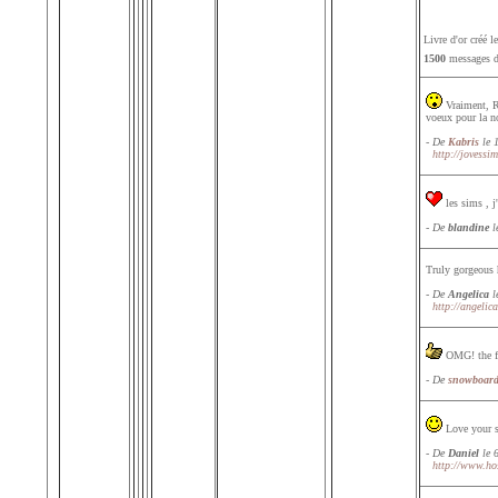
Livre d'or créé 
1500
messages da
Vraiment, Ro
voeux pour la n
- De
Kabris
le 
http://jovessi
les sims , j
- De
blandine
l
Truly gorgeous h
- De
Angelica
le
http://angelic
OMG! the fi
- De
snowboard
Love your si
- De
Daniel
le 
http://www.hos