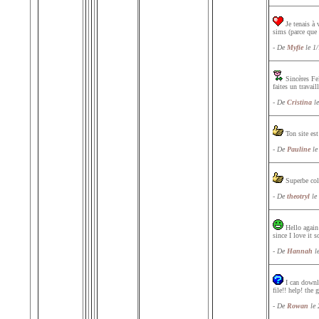
Je tenais à 
sims (parce que 
- De
Myfie
le 1/
Sincères Fel
faites un travai
- De
Cristina
le
Ton site est 
- De
Pauline
le
Superbe colle
- De
theotryl
le 
Hello again!
since I love it
- De
Hannah
le
I can downlo
file!! help! the
- De
Rowan
le 