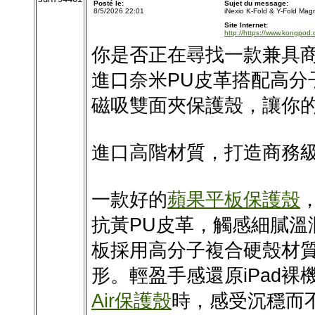
Posté le:
Sujet du message:
8/5/2026 22:01
iNexio K-Fold & Y-Fold Mag
Site Internet:
http://https://www.kongpod.
你是否正在尋找一款兼具
進口奈米PU皮革搭配高分
磁吸雙面夾保護殼，讓你的
進口高階材質，打造商務
一款好的
蘋果平板保護殼
抗黃PU皮革，觸感細膩溫
板採用高分子複合硬殼材
形。輕盈手感還原iPad
Air保護殼
時，感受沉穩而