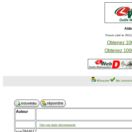
Aide
Forum créé le 30/1
Obtenez 100
Obtenez 1000
M'inscrire
Me connect
Auteur
Trier par date décroissante
sun794461