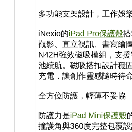
多功能支架設計，工作娛
iNexio的
iPad Pro保護殼
搭
觀影、直立視訊、書寫繪
N42H強效磁吸模組，支
池續航。磁吸搭扣設計穩固收納
充電，讓創作靈感隨時待
全方位防護，輕薄不妥協
防護力是
iPad Mini保護殼
撞護角與360度完整包覆