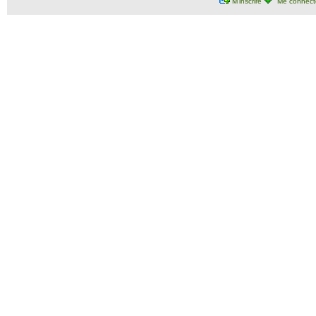
M'inscrire
Me connect