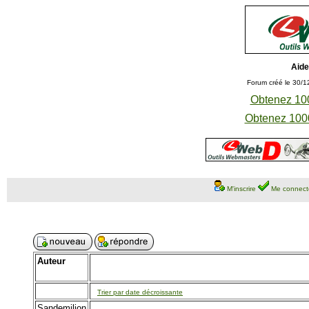
Aide
Forum créé le 30/1
Obtenez 100
Obtenez 1000
M'inscrire
Me connect
Auteur
Trier par date décroissante
Sandemilion