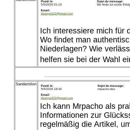
Posté le:
Sujet du message:
5/5/2026 01:10
Wo finde ich echte Erfo
Email:
divanya322@gmail.com
Ich interessiere mich für
Wo findet man authentisc
Niederlagen? Wie verläss
helfen sie bei der Wahl ei
Sandemilion
Posté le:
Sujet du message:
5/5/2026 18:34
mrpacho-deu
Email:
divanya322@gmail.com
Ich kann Mrpacho als prak
Informationen zur Glücks
regelmäßig die Artikel, u