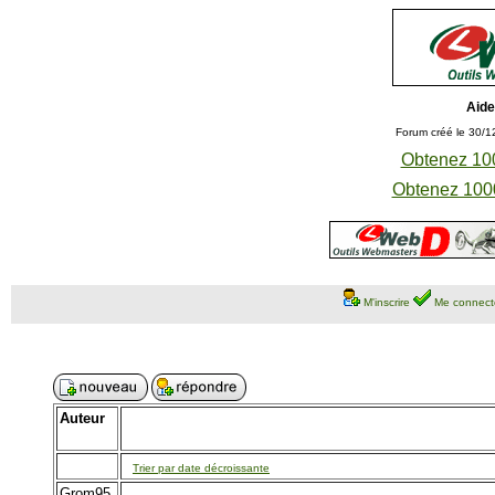
Aide
Forum créé le 30/1
Obtenez 100
Obtenez 1000
M'inscrire
Me connect
Auteur
Trier par date décroissante
Grom95