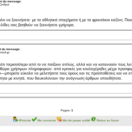
et du message:
tOnRed
ύκολο να ξεκινήσετε: με τα αθλητικά στοιχήματα ή με τα φρουτάκια καζίνο; Πο
ελίδες σας βοηθούν να ξεκινήσετε γρήγορα;
t du message:
nred-gr
τι περισσότερο από το να παίζουν απλώς, αλλά και να κατανοούν πώς λειτ
ηθώρα χρήσιμων πληροφοριών: από κριτικές για κουλοχέρηδες μέχρι προσφ
πορείτε εύκολα να μελετήσετε τους όρους και τις προϋποθέσεις και να επι
ότητα με κινητά, που διευκολύνουν την ανάγνωση άρθρων οπουδήποτε.
Pages:
1
M'inscrire
Me connecter
Mot de passe oublié
Retour au forum