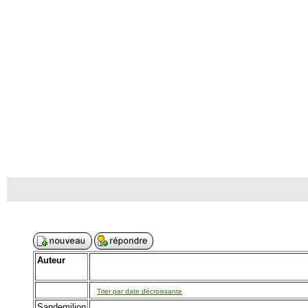
Auteur
Trier par date décroissante
Sandemilion