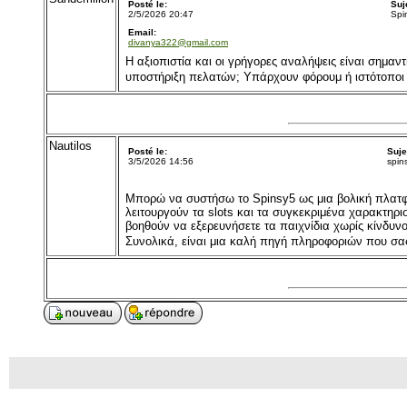
Posté le:
Suj
2/5/2026 20:47
Spi
Email:
divanya322@gmail.com
Η αξιοπιστία και οι γρήγορες αναλήψεις είναι σημαν
υποστήριξη πελατών; Υπάρχουν φόρουμ ή ιστότοποι ό
Nautilos
Posté le:
Suje
3/5/2026 14:56
spin
Μπορώ να συστήσω το Spinsy5 ως μια βολική πλατφό
λειτουργούν τα slots και τα συγκεκριμένα χαρακτηρι
βοηθούν να εξερευνήσετε τα παιχνίδια χωρίς κίνδυν
Συνολικά, είναι μια καλή πηγή πληροφοριών που σα