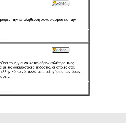
ληρωμές, την επαλήθευση λογαριασμού και την
 άρθρα τους για να κατανοήσω καλύτερα πώς
με τις δοκιμαστικές εκδόσεις, οι οποίες σας
 ελληνικό κοινό, αλλά με επεξηγήσεις των όρων.
άσεις.