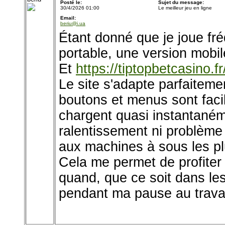
Posté le:
Sujet du message:
30/4/2026 01:00
Le meilleur jeu en ligne
Email:
beriu@i.ua
Étant donné que je joue f
portable, une version mobil
Et
https://tiptopbetcasino.fr
Le site s'adapte parfaiteme
boutons et menus sont faci
chargent quasi instantaném
ralentissement ni problèm
aux machines à sous les p
Cela me permet de profiter 
quand, que ce soit dans l
pendant ma pause au travai