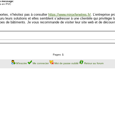
du message:
es en PVC
portes, n’hésitez pas à consulter
https://www.miroxfenetres.fr/
. L’entreprise p
ru leurs solutions et elles semblent s’adresser à une clientèle qui privilégie l
 types de bâtiments. Je vous recommande de visiter leur site web et de découvr
Pages:
1
M'inscrire
Me connecter
Mot de passe oublié
Retour au forum