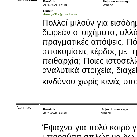
Posté le:
Sujet du message:
26/4/2026 16:18
Winorio
Email:
divanya322@gmail.com
Πολλοί μιλούν για εισόδ
δωρεάν στοιχήματα, αλλ
πραγματικές απόψεις. Πόσ
αποκομίσεις κέρδος με τ
πειθαρχία; Ποιες ιστοσελ
αναλυτικά στοιχεία, διαχε
κινδύνου χωρίς κενές υπο
Nautilos
Posté le:
Sujet du message:
26/4/2026 18:36
winorio
Έψαχνα για πολύ καιρό γ