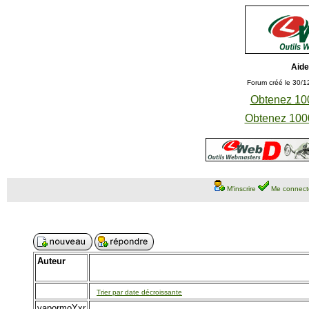
Aide
Forum créé le 30/1
Obtenez 100
Obtenez 1000
M'inscrire
Me connect
Auteur
Trier par date décroissante
vapormoYxr