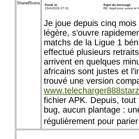
ShaneRivera
Posté le:
Sujet du message:
23/4/2026 07:31
RE: Appli pour suivre le 
Je joue depuis cinq mois e
légère, s'ouvre rapidemen
matchs de la Ligue 1 béni
effectué plusieurs retrait
arrivent en quelques min
africains sont justes et l'i
trouvé une version compa
www.telecharger888star
fichier APK. Depuis, tout
bug, aucun plantage : une 
régulièrement pour parier 