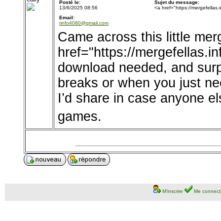
Posté le:
Sujet du message:
13/6/2025 08:56
<a href="https://mergefellas.
Email:
rinfo4080@gmail.com
Came across this little me
href="https://mergefellas.
download needed, and surpri
breaks or when you just nee
I’d share in case anyone els
games.
M'inscrire
Me connect