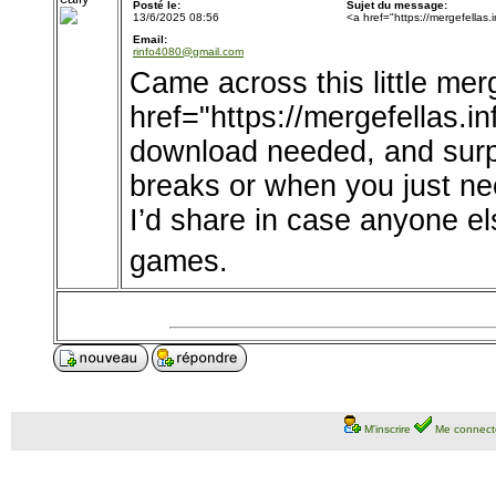
Posté le:
Sujet du message:
13/6/2025 08:56
<a href="https://mergefellas.
Email:
rinfo4080@gmail.com
Came across this little me
href="https://mergefellas.
download needed, and surpri
breaks or when you just nee
I’d share in case anyone els
games.
M'inscrire
Me connect