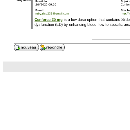
Posté le:
Sujet
2/6/2025 06:26
Cenfor
Email:
Site In
rubyalice231@gmail.com
http://
Cenforce 25 mg
is a low-dose option that contains Silden
dysfunction (ED) by enhancing blood flow to specific area