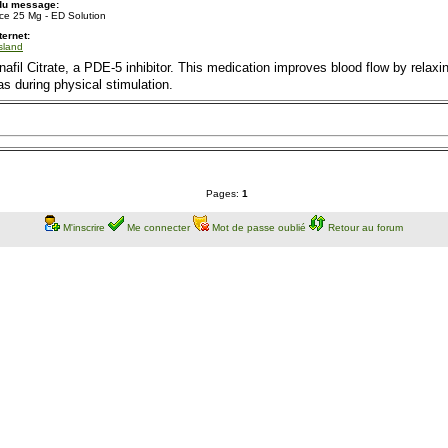
 du message:
ce 25 Mg - ED Solution
ternet:
Island
afil Citrate, a PDE-5 inhibitor. This medication improves blood flow by relaxing
s during physical stimulation.
Pages:
1
M'inscrire
Me connecter
Mot de passe oublié
Retour au forum