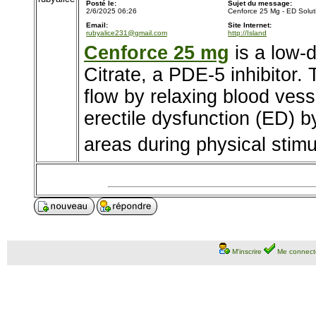
Posté le:
Sujet du message:
2/6/2025 06:26
Cenforce 25 Mg - ED Solut
Email:
Site Internet:
rubyalice231@gmail.com
http://Island
Cenforce 25 mg
is a low-d
Citrate, a PDE-5 inhibitor.
flow by relaxing blood vesse
erectile dysfunction (ED) b
areas during physical stimu
M'inscrire
Me connect