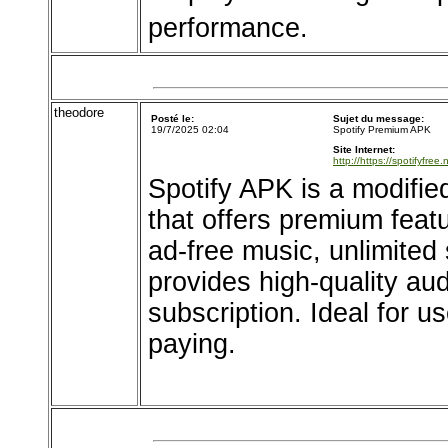
performance.
theodore
Posté le:
Sujet du message:
19/7/2025 02:04
Spotify Premium APK
Site Internet:
http://https://spotifyfree.
Spotify APK is a modifie
that offers premium featu
ad-free music, unlimited 
provides high-quality au
subscription. Ideal for u
paying.