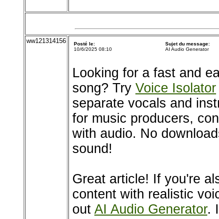
ww121314156
Posté le:
Sujet du message:
10/6/2025 08:10
AI Audio Generator
Looking for a fast and e
song? Try
Voice Isolator
separate vocals and instr
for music producers, co
with audio. No downloads
sound!
Great article! If you're 
content with realistic v
out
AI Audio Generator
. 