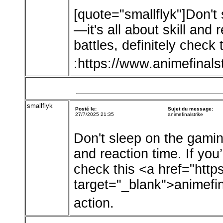
[quote="smallflyk"]Don't
—it's all about skill and 
battles, definitely check 
:https://www.animefinalst
smallflyk
Posté le:
Sujet du message:
27/7/2025 21:35
animefinalstrike
Don't sleep on the gaming
and reaction time. If you’
check this <a href="http
target="_blank">animefin
action.