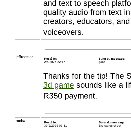
and text to speech platfo
quality audio from text i
creators, educators, and
voiceovers.
jeffreestar
Posté le:
Sujet du message:
2/6/2025 22:17
good
Thanks for the tip! The
3d game
sounds like a li
R350 payment.
mirha
Posté le:
Sujet du message:
30/5/2025 06:31
Srd status check