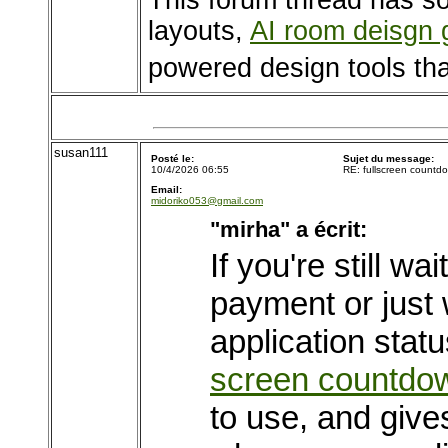
This forum thread has so
layouts,
AI room deisgn 
powered design tools tha
susan111
Posté le:
Sujet du message:
10/4/2026 06:55
RE: fullscreen countdo
Email:
midoriko053@gmail.com
"mirha" a écrit:
If you're still 
payment or just 
application sta
screen countdow
to use, and give