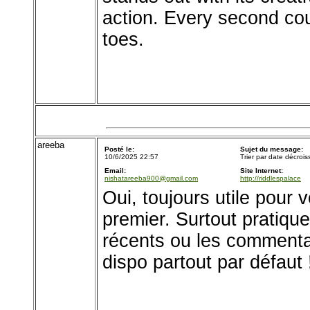
action. Every second co
toes.
areeba
Posté le:
Sujet du message:
10/6/2025 22:57
Trier par date décroi
Email:
Site Internet:
nishatareeba900@gmail.com
http://riddlespalace
Oui, toujours utile pour v
premier. Surtout pratique 
récents ou les commentai
dispo partout par défaut 