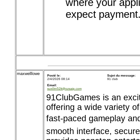
where your appl
expect payment.
maxwelllowe
Posté le:
Sujet du message:
2/4/2026 08:14
91 club
Email:
sux0tn52lt@ozsaip.com
91ClubGames is an excit
offering a wide variety o
fast-paced gameplay and
smooth interface, secur