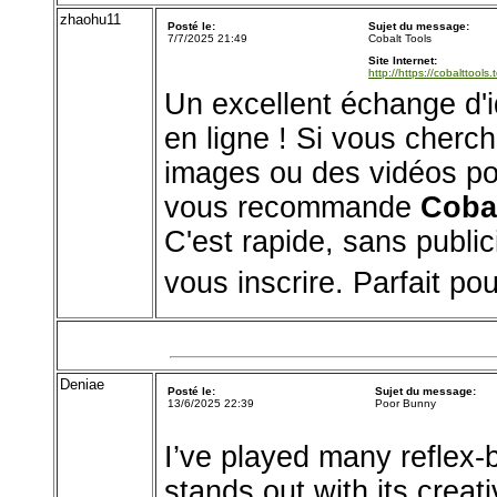
zhaohu11
Posté le:
Sujet du message:
7/7/2025 21:49
Cobalt Tools
Site Internet:
http://https://cobalttools.
Un excellent échange d'i
en ligne ! Si vous cherch
images ou des vidéos pou
vous recommande
Coba
C'est rapide, sans public
vous inscrire. Parfait po
Deniae
Posté le:
Sujet du message:
13/6/2025 22:39
Poor Bunny
I’ve played many reflex
stands out with its crea