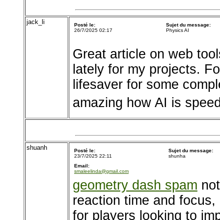
jack_li
Posté le:
Sujet du message:
26/7/2025 02:17
Physics AI
Great article on web tools
lately for my projects. 
lifesaver for some comple
amazing how AI is speed
shuanh
Posté le:
Sujet du message:
23/7/2025 22:11
shunha
Email:
smaleelinda@gmail.com
geometry dash spam
not
reaction time and focus,
for players looking to im