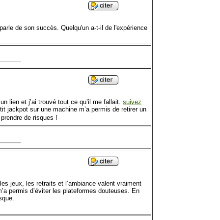
arle de son succès. Quelqu'un a-t-il de l'expérience
ien et j’ai trouvé tout ce qu’il me fallait.
suivez
tit jackpot sur une machine m’a permis de retirer un
prendre de risques !
es jeux, les retraits et l’ambiance valent vraiment
’a permis d’éviter les plateformes douteuses. En
sque.