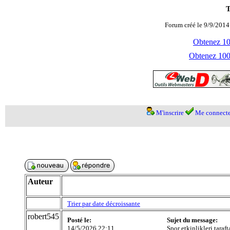
T
Forum créé le 9/9/2014
Obtenez 100
Obtenez 1000
M'inscrire
Me connecte
Auteur
Trier par date décroissante
robert545
Posté le:
Sujet du message:
14/5/2026 22:11
Spor etkinlikleri taraft